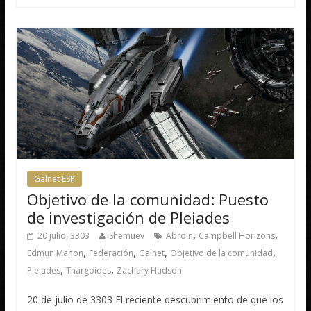
Galnet ESP
Objetivo de la comunidad: Puesto
de investigación de Pleiades
,
,
20 julio, 3303
Shemuev
Abroin
Campbell Horizons
,
,
,
,
Edmun Mahon
Federación
Galnet
Objetivo de la comunidad
,
,
Pleiades
Thargoides
Zachary Hudson
20 de julio de 3303 El reciente descubrimiento de que los