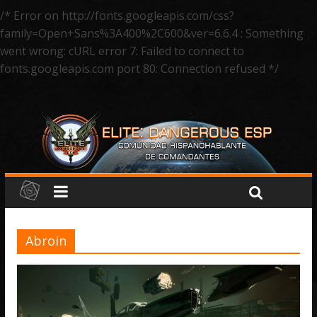
/* Error on http://fonts.googleapis.com/css?
family=Open+Sans%3A400%2C600&ver=6.6.4 : Something
went wrong: cURL error 7: Failed to connect to
fonts.googleapis.com port 80: Connection refused */
Abroin