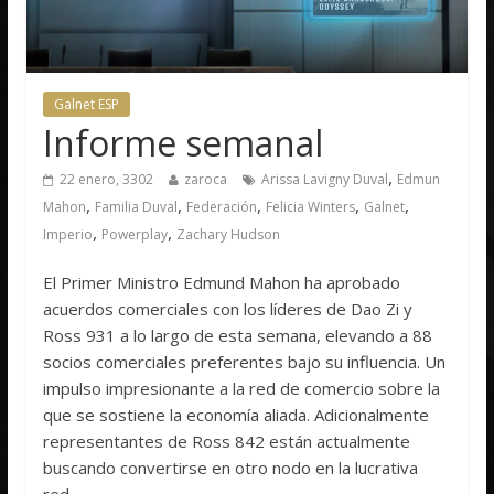
Galnet ESP
Informe semanal
,
22 enero, 3302
zaroca
Arissa Lavigny Duval
Edmun
,
,
,
,
,
Mahon
Familia Duval
Federación
Felicia Winters
Galnet
,
,
Imperio
Powerplay
Zachary Hudson
El Primer Ministro Edmund Mahon ha aprobado
acuerdos comerciales con los líderes de Dao Zi y
Ross 931 a lo largo de esta semana, elevando a 88
socios comerciales preferentes bajo su influencia. Un
impulso impresionante a la red de comercio sobre la
que se sostiene la economía aliada. Adicionalmente
representantes de Ross 842 están actualmente
buscando convertirse en otro nodo en la lucrativa
red.