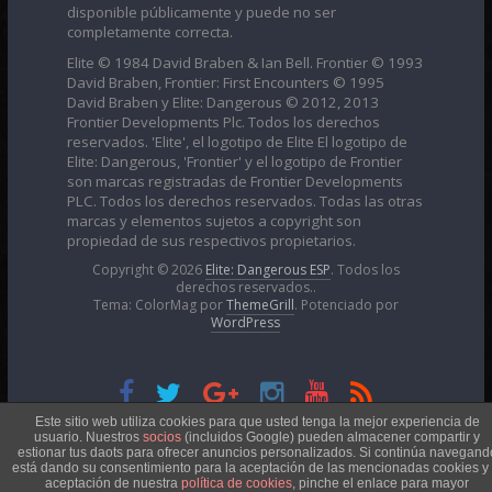
disponible públicamente y puede no ser
completamente correcta.
Elite © 1984 David Braben & Ian Bell. Frontier © 1993
David Braben, Frontier: First Encounters © 1995
David Braben y Elite: Dangerous © 2012, 2013
Frontier Developments Plc. Todos los derechos
reservados. 'Elite', el logotipo de Elite El logotipo de
Elite: Dangerous, 'Frontier' y el logotipo de Frontier
son marcas registradas de Frontier Developments
PLC. Todos los derechos reservados. Todas las otras
marcas y elementos sujetos a copyright son
propiedad de sus respectivos propietarios.
Copyright © 2026
Elite: Dangerous ESP
. Todos los
derechos reservados..
Tema: ColorMag por
ThemeGrill
. Potenciado por
WordPress
Esta obra está bajo una
Licencia Creative Commons
Este sitio web utiliza cookies para que usted tenga la mejor experiencia de
usuario. Nuestros
socios
(incluidos Google) pueden almacener compartir y
estionar tus daots para ofrecer anuncios personalizados. Si continúa navegand
está dando su consentimiento para la aceptación de las mencionadas cookies y 
Atribución-NoComercial 4.0 Internacional
aceptación de nuestra
política de cookies
, pinche el enlace para mayor