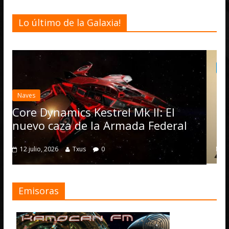
Lo último de la Galaxia!
Desarrollo
Noticias
Elite Dangerous recibe la
actualización 4.4.0: llegan la
Operations, el vehículo Noma
II: El
numerosas mejoras
 Federal
4 julio, 2026
Txus
0
Emisoras