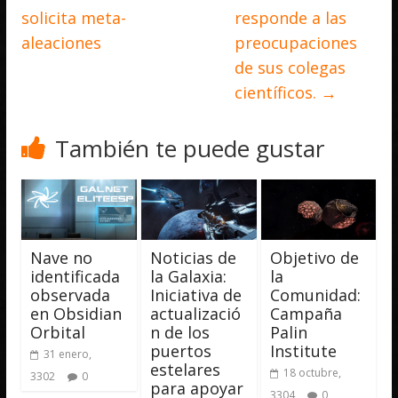
solicita meta-
responde a las
aleaciones
preocupaciones
de sus colegas
científicos.
→
También te puede gustar
Nave no
Noticias de
Objetivo de
identificada
la Galaxia:
la
observada
Iniciativa de
Comunidad:
en Obsidian
actualizació
Campaña
Orbital
n de los
Palin
puertos
Institute
31 enero,
estelares
18 octubre,
3302
0
para apoyar
3304
0