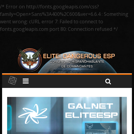
/* Error on http://fonts.googleapis.com/css?
family=Open+Sans%3A400%2C600&ver=6.6.4 : Something
went wrong: cURL error 7: Failed to connect to
fonts.googleapis.com port 80: Connection refused */