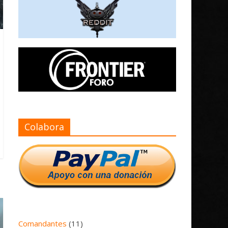
Colabora
Comandantes
(11)