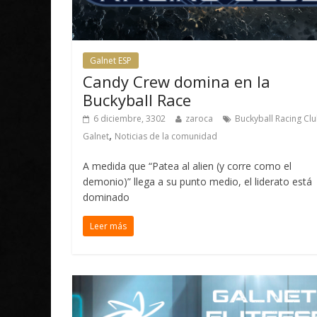
Galnet ESP
Candy Crew domina en la
Buckyball Race
6 diciembre, 3302
zaroca
Buckyball Racing Cl
,
Galnet
Noticias de la comunidad
A medida que “Patea al alien (y corre como el
demonio)” llega a su punto medio, el liderato está
dominado
Leer más