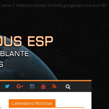
ror 7: Failed to connect to fonts.googleapis.com port 80:
Calendario Noticias