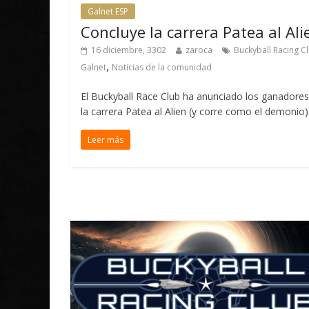
Galnet ESP
Concluye la carrera Patea al Ali
16 diciembre, 3302
zaroca
Buckyball Racing C
,
Galnet
Noticias de la comunidad
El Buckyball Race Club ha anunciado los ganadores
la carrera Patea al Alien (y corre como el demonio).
Leer más