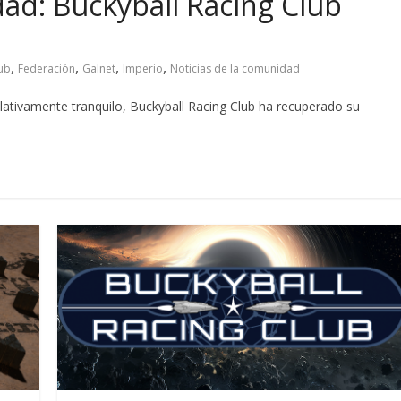
dad: Buckyball Racing Club
,
,
,
,
lub
Federación
Galnet
Imperio
Noticias de la comunidad
ativamente tranquilo, Buckyball Racing Club ha recuperado su