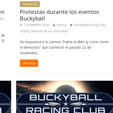
Galnet ESP
en
Protestas durante los eventos
Buckyball
,
lub
,
7 diciembre, 3302
zaroca
Buckyball Racing Club
,
Galnet
Noticias de la comunidad
 de
 El
En respuesta a la carrera “Patea al alien (y corre como
el demonio)” que comenzó el pasado 22 de
noviembre,
Leer más