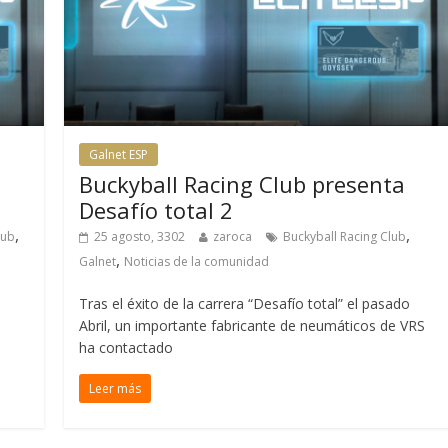
Galnet ESP
l
Buckyball Racing Club presenta
Desafío total 2
,
,
lub
25 agosto, 3302
zaroca
Buckyball Racing Club
,
Galnet
Noticias de la comunidad
Tras el éxito de la carrera “Desafío total” el pasado
Abril, un importante fabricante de neumáticos de VRS
ha contactado
Leer más