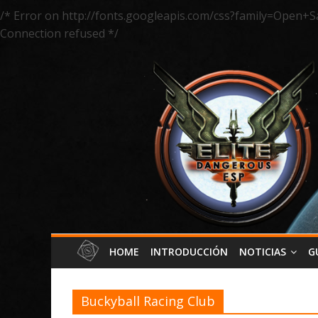
/* Error on http://fonts.googleapis.com/css?family=Open+S
Connection refused */
HOME
INTRODUCCIÓN
NOTICIAS
G
Buckyball Racing Club