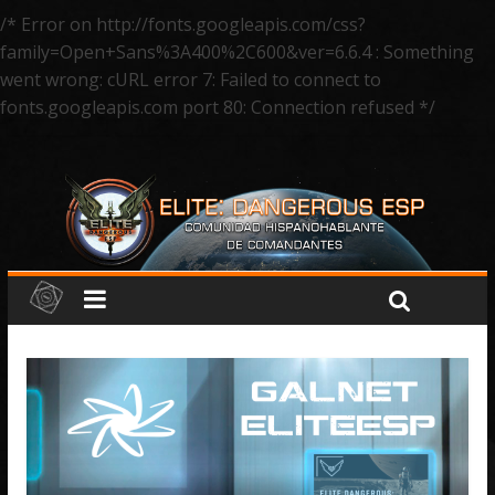
/* Error on http://fonts.googleapis.com/css?
family=Open+Sans%3A400%2C600&ver=6.6.4 : Something
went wrong: cURL error 7: Failed to connect to
fonts.googleapis.com port 80: Connection refused */