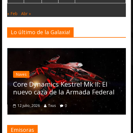
« Feb
Abr »
Lo último de la Galaxia!
Desarrollo
N
Elite Dan
actualizac
Operation
Dynamics Kestrel Mk II: El
numerosa
o caza de la Armada Federal
4 julio, 2026
o, 2026
Txus
0
Emisoras