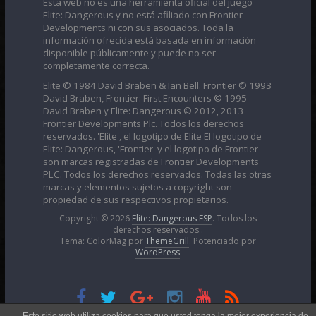
Esta web no es una herramienta oficial del juego
Elite: Dangerous y no está afiliado con Frontier
Developments ni con sus asociados. Toda la
información ofrecida está basada en información
disponible públicamente y puede no ser
completamente correcta.
Elite © 1984 David Braben & Ian Bell. Frontier © 1993
David Braben, Frontier: First Encounters © 1995
David Braben y Elite: Dangerous © 2012, 2013
Frontier Developments Plc. Todos los derechos
reservados. 'Elite', el logotipo de Elite El logotipo de
Elite: Dangerous, 'Frontier' y el logotipo de Frontier
son marcas registradas de Frontier Developments
PLC. Todos los derechos reservados. Todas las otras
marcas y elementos sujetos a copyright son
propiedad de sus respectivos propietarios.
Copyright © 2026
Elite: Dangerous ESP
. Todos los
derechos reservados..
Tema: ColorMag por
ThemeGrill
. Potenciado por
WordPress
Esta obra está bajo una
Licencia Creative Commons