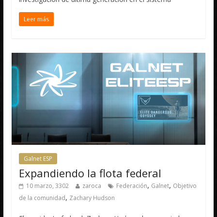
Leer más
Galnet ESP
Expandiendo la flota federal
,
,
10 marzo, 3302
zaroca
Federación
Galnet
Objetivo
,
de la comunidad
Zachary Hudson