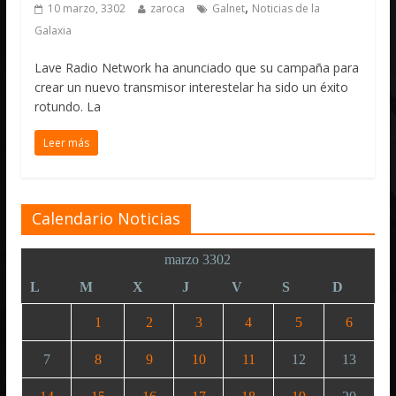
,
10 marzo, 3302
zaroca
Galnet
Noticias de la
Galaxia
Lave Radio Network ha anunciado que su campaña para
crear un nuevo transmisor interestelar ha sido un éxito
rotundo. La
Leer más
Calendario Noticias
marzo 3302
L
M
X
J
V
S
D
1
2
3
4
5
6
7
8
9
10
11
12
13