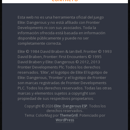
Esta web no es una herramienta oficial del juego
Elite: Dangerous y no está afiliado con Frontier
Developments ni con sus asociados. Toda la
información ofrecida está basada en información
disponible públicamente y puede no ser
completamente correcta.
Elite © 1984 David Braben & Ian Bell. Frontier © 1993
David Braben, Frontier: First Encounters © 1995
David Braben y Elite: Dangerous © 2012, 2013
Frontier Developments Plc. Todos los derechos
reservados. 'Elite', el logotipo de Elite El logotipo de
Elite: Dangerous, 'Frontier' y el logotipo de Frontier
son marcas registradas de Frontier Developments
PLC. Todos los derechos reservados. Todas las otras
marcas y elementos sujetos a copyright son
propiedad de sus respectivos propietarios.
Copyright © 2026
Elite: Dangerous ESP
. Todos los
derechos reservados..
Tema: ColorMag por
ThemeGrill
. Potenciado por
WordPress