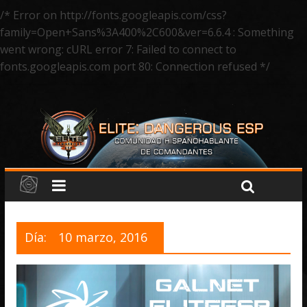
/* Error on http://fonts.googleapis.com/css?
family=Open+Sans%3A400%2C600&ver=6.6.4 : Something
went wrong: cURL error 7: Failed to connect to
fonts.googleapis.com port 80: Connection refused */
Día:
10 marzo, 2016