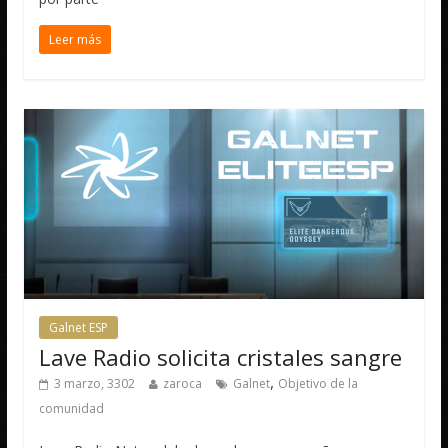
Leer más
Galnet ESP
Lave Radio solicita cristales sangre
,
3 marzo, 3302
zaroca
Galnet
Objetivo de la
comunidad