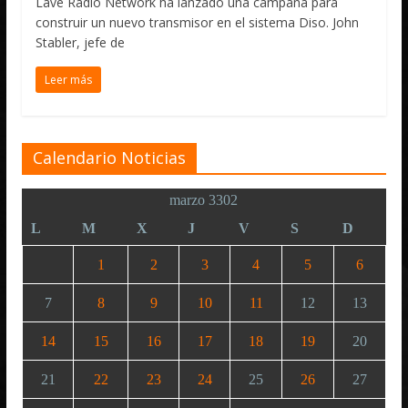
Lave Radio Network ha lanzado una campaña para
construir un nuevo transmisor en el sistema Diso. John
Stabler, jefe de
Leer más
Calendario Noticias
marzo 3302
L
M
X
J
V
S
D
1
2
3
4
5
6
7
8
9
10
11
12
13
14
15
16
17
18
19
20
21
22
23
24
25
26
27