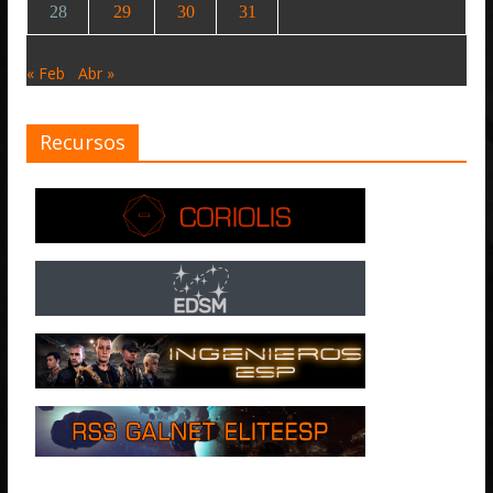
28
29
30
31
« Feb
Abr »
Recursos