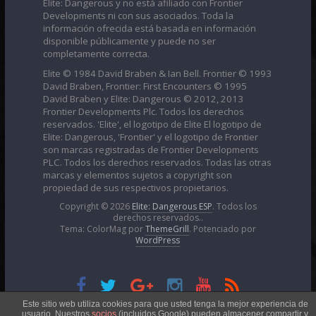
Elite: Dangerous y no está afiliado con Frontier
Developments ni con sus asociados. Toda la
información ofrecida está basada en información
disponible públicamente y puede no ser
completamente correcta.
Elite © 1984 David Braben & Ian Bell. Frontier © 1993
David Braben, Frontier: First Encounters © 1995
David Braben y Elite: Dangerous © 2012, 2013
Frontier Developments Plc. Todos los derechos
reservados. 'Elite', el logotipo de Elite El logotipo de
Elite: Dangerous, 'Frontier' y el logotipo de Frontier
son marcas registradas de Frontier Developments
PLC. Todos los derechos reservados. Todas las otras
marcas y elementos sujetos a copyright son
propiedad de sus respectivos propietarios.
Copyright © 2026
Elite: Dangerous ESP
. Todos los
derechos reservados..
Tema: ColorMag por
ThemeGrill
. Potenciado por
WordPress
Esta obra está bajo una
Licencia Creative Commons
Este sitio web utiliza cookies para que usted tenga la mejor experiencia de
usuario. Nuestros
socios
(incluidos Google) pueden almacener compartir y