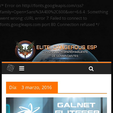
/* Error on http://fonts.googleapis.com/css?
family=Open+Sans%3A400%2C600&ver=6.6.4 : Something
went wrong: cURL error 7: Failed to connect to
fonts.googleapis.com port 80: Connection refused */
Día:
3 marzo, 2016