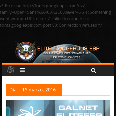
/* Error on http://fonts.googleapis.com/css?
family=Open+Sans%3A400%2C600&ver=6.6.4 : Something
went wrong: cURL error 7: Failed to connect to
fonts.googleapis.com port 80: Connection refused */
Día:
16 marzo, 2016