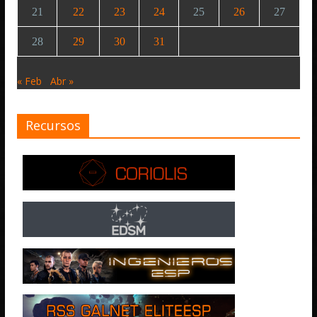
21
22
23
24
25
26
27
28
29
30
31
« Feb
Abr »
Recursos