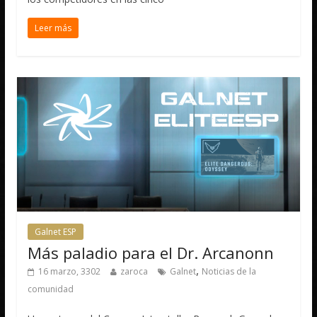
Leer más
Galnet ESP
Más paladio para el Dr. Arcanonn
,
16 marzo, 3302
zaroca
Galnet
Noticias de la
comunidad