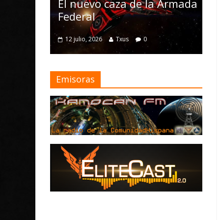
Nomad y num
El nuevo caza de la Armada
mejoras
Federal
4 julio, 2026
Txus
12 julio, 2026
Txus
0
Emisoras