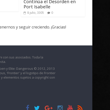
Continúa el Desorden en
Port Isabelle
8 julio, 3305
0
ernos y seguir creciendo. ¡Gracias!
ni con sus asociados. Toda la
cta.
raben y Elite: Dangerous © 2012, 2013
us, 'Frontier' y el logotipo de Frontier
 y elementos sujetos a copyright son