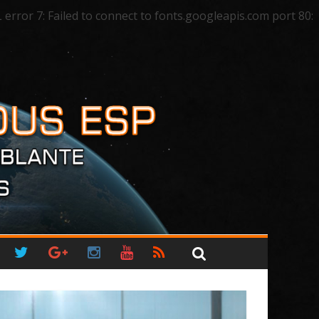
ror 7: Failed to connect to fonts.googleapis.com port 80: