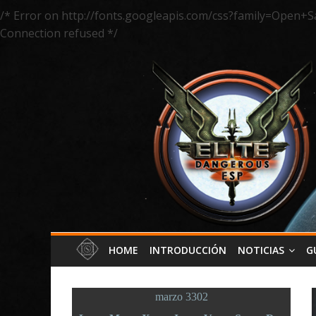
/* Error on http://fonts.googleapis.com/css?family=Open+S
Connection refused */
HOME
INTRODUCCIÓN
NOTICIAS
G
marzo 3302