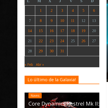
L
M
X
J
V
S
D
1
2
3
4
5
6
7
8
9
10
11
12
13
14
15
16
17
18
19
20
21
22
23
24
25
26
27
28
29
30
31
« Feb
Abr »
Lo último de la Galaxia!
Desarrollo
Noticias
Elite Dangero
actualización 
Naves
las Operations
Core Dynamics Kestrel Mk II: