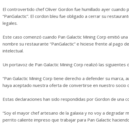
erosas
Diario de Desarrollo de
Mayo de 2026
El controvertido chef Oliver Gordon fue humillado ayer cuando p
“PanGalactic”. El cordon bleu fue obligado a cerrar su restaura
0
28 mayo, 2026
Txus
0
legales.
Este caso comenzó cuando Pan Galactic Mining Corp emitió un
nombre su restaurante “PanGalactic” e hiciese frente al pago de l
intelectual.
Un portavoz de Pan Galactic Mining Corp realizó las siguientes d
“Pan Galactic Mining Corp tiene derecho a defender su marca, 
haya aceptado nuestra oferta de convertirse en nuestro socio d
Estas declaraciones han sido respondidas por Gordon de una co
“Soy el mayor chef artesano de la galaxia y no voy a degradar m
perrito caliente impreso que trabajar para Pan Galactic hacien