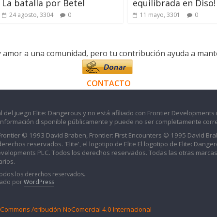
La batalla por Betel
equilibrada en Diso!
24 agosto, 3304
0
11 mayo, 3301
0
y amor a una comunidad, pero tu contribución ayuda a manten
CONTACTO
l del juego Elite: Dangerous y no está afiliado con Frontier Developments 
información disponible públicamente y puede no ser completamente corre
 Frontier © 1993 David Braben, Frontier: First Encounters © 1995 David B
echos reservados. 'Elite', el logotipo de Elite El logotipo de Elite: Dangero
evelopments PLC. Todos los derechos reservados. Todas las otras marcas
rios.
Todos los derechos reservados..
iado por
WordPress
e Commons Atribución-NoComercial 4.0 Internacional