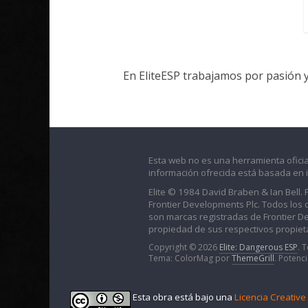
En EliteESP trabajamos por pasión 
Esta web no es una herramienta oficia
información ofrecida está basada en 
Elite © 1984 David Braben & Ian Bell.
Frontier Developments Plc. Todos los der
son marcas registradas de Frontier D
propiedad de sus respectivos propieta
Copyright © 2026
Elite: Dangerous ESP
. 
Tema: ColorMag por
ThemeGrill
. Potenc
Esta obra está bajo una
Licencia Creativ