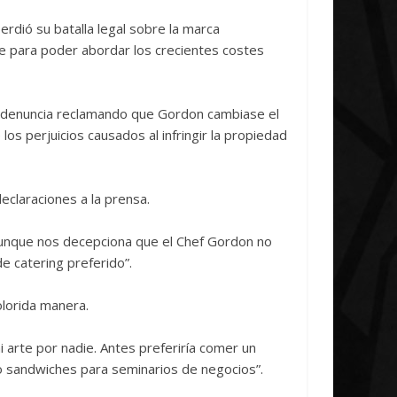
Initiative Concludes
Unica
erdió su batalla legal sobre la marca
14 abril, 2026
Txus
0
7 abril, 2026
nte para poder abordar los crecientes costes
a denuncia reclamando que Gordon cambiase el
os perjuicios causados al infringir la propiedad
eclaraciones a la prensa.
aunque nos decepciona que el Chef Gordon no
e catering preferido”.
lorida manera.
i arte por nadie. Antes preferiría comer un
do sandwiches para seminarios de negocios”.