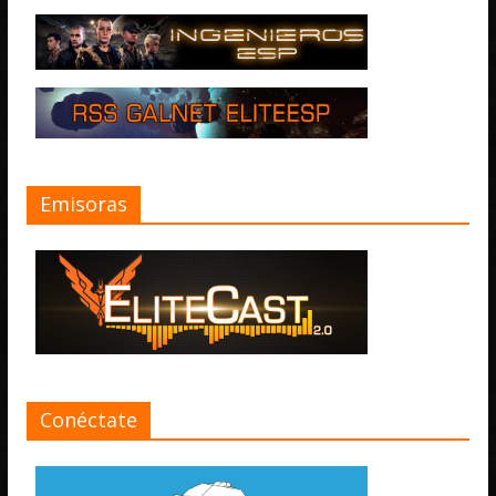
Emisoras
Conéctate