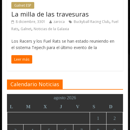
Galnet ESP
La milla de las travesuras
,
8 diciembre, 3301
zaroca
Buckyball Racing Club
Fuel
,
,
Rats
Galnet
Noticias de la Galaxia
Los Racers y los Fuel Rats se han estado reuniendo en
el sistema Tepech para el último evento de la
Leer más
Calendario Noticias
agosto 2026
L
M
X
J
V
S
D
1
2