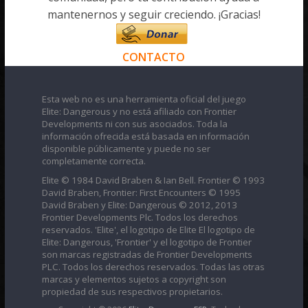
mantenernos y seguir creciendo. ¡Gracias!
CONTACTO
Esta web no es una herramienta oficial del juego
Elite: Dangerous y no está afiliado con Frontier
Developments ni con sus asociados. Toda la
información ofrecida está basada en información
disponible públicamente y puede no ser
completamente correcta.
Elite © 1984 David Braben & Ian Bell. Frontier © 1993
David Braben, Frontier: First Encounters © 1995
David Braben y Elite: Dangerous © 2012, 2013
Frontier Developments Plc. Todos los derechos
reservados. 'Elite', el logotipo de Elite El logotipo de
Elite: Dangerous, 'Frontier' y el logotipo de Frontier
son marcas registradas de Frontier Developments
PLC. Todos los derechos reservados. Todas las otras
marcas y elementos sujetos a copyright son
propiedad de sus respectivos propietarios.