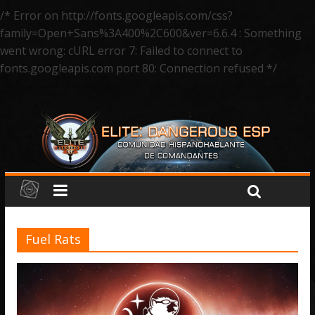
/* Error on http://fonts.googleapis.com/css?
family=Open+Sans%3A400%2C600&ver=6.6.4 : Something
went wrong: cURL error 7: Failed to connect to
fonts.googleapis.com port 80: Connection refused */
Fuel Rats