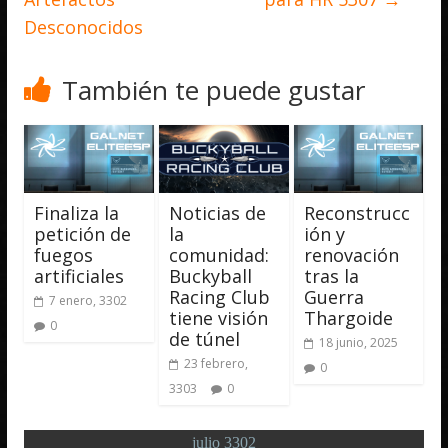
Desconocidos
También te puede gustar
Finaliza la
Noticias de
Reconstrucc
petición de
la
ión y
fuegos
comunidad:
renovación
artificiales
Buckyball
tras la
Racing Club
Guerra
7 enero, 3302
tiene visión
Thargoide
0
de túnel
18 junio, 2025
23 febrero,
0
3303
0
julio 3302