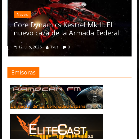
El
ac
Naves
Op
Core Dynamics Kestrel Mk II: El
nu
nuevo caza de la Armada Federal
4
12 julio, 2026
Txus
0
Emisoras