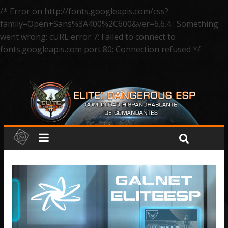
/* Error on http://fonts.googleapis.com/css?
family=Open+Sans%3A400%2C600&ver=6.6.4 : Something
went wrong: cURL error 7: Failed to connect to
fonts.googleapis.com port 80: Connection refused */