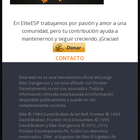
En EliteESP trabajamos por pasión y amor a una
comunidad, pero tu contribución ayuda a
mantenernos y seguir creciendo. ¡Gracias!
CONTACTO
Esta web no es una herramienta oficial del juego
Elite: Dangerous y no está afiliado con Frontier
Developments ni con sus asociados. Toda la
información ofrecida está basada en información
disponible públicamente y puede no ser
completamente correcta.
Elite © 1984 David Braben & Ian Bell. Frontier © 1993
David Braben, Frontier: First Encounters © 1995
David Braben y Elite: Dangerous © 2012, 2013
Frontier Developments Plc. Todos los derechos
reservados. 'Elite', el logotipo de Elite El logotipo de