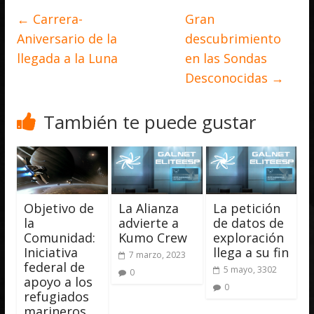
←
Carrera-
Gran
Aniversario de la
descubrimiento
llegada a la Luna
en las Sondas
Desconocidas
→
También te puede gustar
Objetivo de
La Alianza
La petición
la
advierte a
de datos de
Comunidad:
Kumo Crew
exploración
Iniciativa
llega a su fin
7 marzo, 2023
federal de
5 mayo, 3302
0
apoyo a los
0
refugiados
marineros