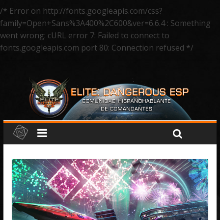
/* Error on http://fonts.googleapis.com/css?
family=Open+Sans%3A400%2C600&ver=6.6.4 : Something
went wrong: cURL error 7: Failed to connect to
fonts.googleapis.com port 80: Connection refused */