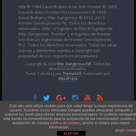
Elite © 1984 David Braben & Ian Bell. Frontier © 1993
David Braben, Frontier: First Encounters © 1995
David Braben y Elite: Dangerous © 2012, 2013
Frontier Developments Plc. Todos los derechos
reservados. 'Elite', el logotipo de Elite El logotipo de
Elite: Dangerous, 'Frontier' y el logotipo de Frontier
son marcas registradas de Frontier Developments
PLC. Todos los derechos reservados. Todas las otras
marcas y elementos sujetos a copyright son
propiedad de sus respectivos propietarios.
Copyright © 2026
Elite: Dangerous ESP
. Todos los
derechos reservados..
Tema: ColorMag por
ThemeGrill
. Potenciado por
WordPress
Esta obra está bajo una
Licencia Creative Commons
Este sitio web utiliza cookies para que usted tenga la mejor experiencia de
usuario. Nuestros
socios
(incluidos Google) pueden almacener compartir y
estionar tus daots para ofrecer anuncios personalizados. Si continúa navegand
está dando su consentimiento para la aceptación de las mencionadas cookies y 
Atribución-NoComercial 4.0 Internacional
aceptación de nuestra
política de cookies
, pinche el enlace para mayor
información.
plugin cooki
ACEPTAR