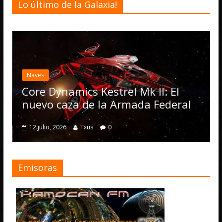
Lo último de la Galaxia!
Desarrollo
Elite Da
actualiza
s
Operatio
 Dynamics Kestrel Mk II: El
numeros
vo caza de la Armada Federal
4 julio, 2026
lio, 2026
Txus
0
Emisoras