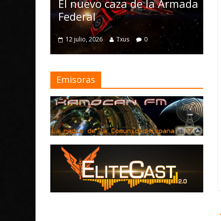
Nomad y num
l nuevo caza de la Armada
mejoras
ederal
4 julio, 2026
Txus
12 julio, 2026
Txus
0
Emisoras