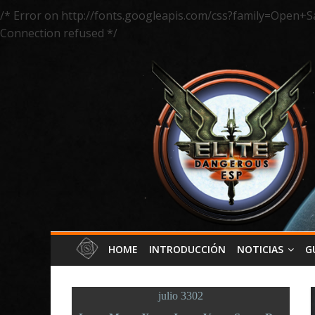
/* Error on http://fonts.googleapis.com/css?family=Open+S
Connection refused */
HOME
INTRODUCCIÓN
NOTICIAS
G
julio 3302