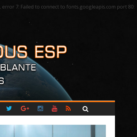
ror 7: Failed to connect to fonts.googleapis.com port 80: