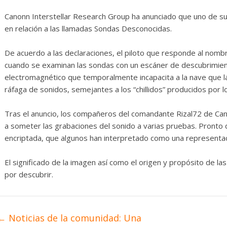
erosas
Diario de Desarrollo de
Mayo de 2026
Canonn Interstellar Research Group ha anunciado que uno de su
en relación a las llamadas Sondas Desconocidas.
0
28 mayo, 2026
Txus
0
De acuerdo a las declaraciones, el piloto que responde al no
cuando se examinan las sondas con un escáner de descubrimien
electromagnético que temporalmente incapacita a la nave que l
ráfaga de sonidos, semejantes a los “chillidos” producidos por 
Tras el anuncio, los compañeros del comandante Rizal72 de Ca
a someter las grabaciones del sonido a varias pruebas. Pronto
encriptada, que algunos han interpretado como una representac
El significado de la imagen así como el origen y propósito de 
por descubrir.
←
Noticias de la comunidad: Una