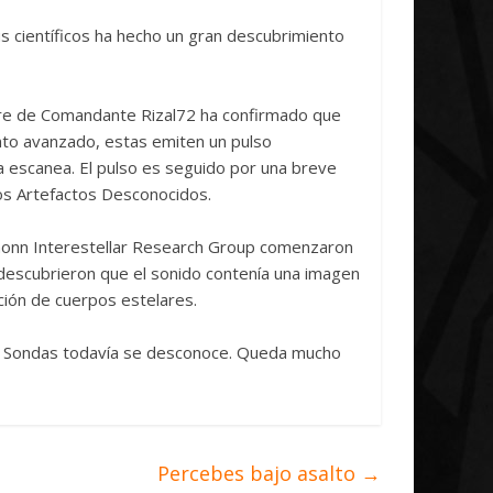
Initiative Concludes
Unica
s científicos ha hecho un gran descubrimiento
14 abril, 2026
Txus
0
7 abril, 2026
mbre de Comandante Rizal72 ha confirmado que
to avanzado, estas emiten un pulso
a escanea. El pulso es seguido por una breve
los Artefactos Desconocidos.
nonn Interestellar Research Group comenzaron
 descubrieron que el sonido contenía una imagen
ión de cuerpos estelares.
las Sondas todavía se desconoce. Queda mucho
Percebes bajo asalto
→