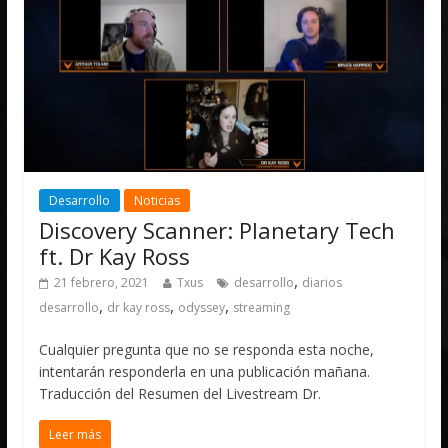
Desarrollo
Noticias
Discovery Scanner: Planetary Tech
ft. Dr Kay Ross
,
21 febrero, 2021
Txus
desarrollo
diarios
,
,
,
desarrollo
dr kay ross
odyssey
streaming
Cualquier pregunta que no se responda esta noche,
intentarán responderla en una publicación mañana.
Traducción del Resumen del Livestream Dr.
Leer más