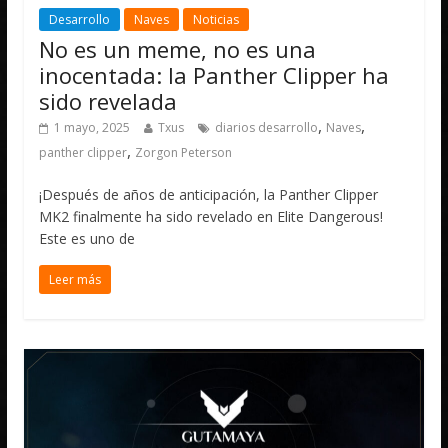
Desarrollo
Naves
Noticias
No es un meme, no es una
inocentada: la Panther Clipper ha
sido revelada
,
,
1 mayo, 2025
Txus
diarios desarrollo
Naves
,
panther clipper
Zorgon Peterson
¡Después de años de anticipación, la Panther Clipper
MK2 finalmente ha sido revelado en Elite Dangerous!
Este es uno de
Leer más