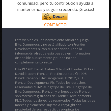
comunidad, pero tu contribución ayuda a
mantenernos y seguir creciendo. ¡Gracias!
CONTACTO
Esta web no es una herramienta oficial del juego
Elite: Dangerous y no está afiliado con Frontier
Developments ni con sus asociados. Toda la
información ofrecida está basada en información
disponible públicamente y puede no ser
completamente correcta.
Elite © 1984 David Braben & Ian Bell. Frontier © 1993
David Braben, Frontier: First Encounters © 1995
David Braben y Elite: Dangerous © 2012, 2013
Frontier Developments Plc. Todos los derechos
reservados. 'Elite', el logotipo de Elite El logotipo de
Elite: Dangerous, 'Frontier' y el logotipo de Frontier
son marcas registradas de Frontier Developments
PLC. Todos los derechos reservados. Todas las otras
marcas y elementos sujetos a copyright son
propiedad de sus respectivos propietarios.