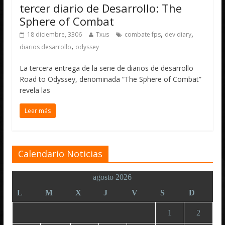
tercer diario de Desarrollo: The
Sphere of Combat
,
,
18 diciembre, 3306
Txus
combate fps
dev diary
,
diarios desarrollo
odyssey
La tercera entrega de la serie de diarios de desarrollo
Road to Odyssey, denominada “The Sphere of Combat”
revela las
Leer más
Calendario Noticias
agosto 2026
L
M
X
J
V
S
D
1
2