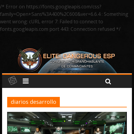
/* Error on https://fonts.googleapis.com/css?
family=Open+Sans%3A400%2C600&ver=6.6.4 : Something
went wrong: cURL error 7: Failed to connect to
fonts.googleapis.com port 443: Connection refused */
diarios desarrollo