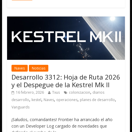
Naves
Noticias
Desarrollo 3312: Hoja de Ruta 2026
y el Despegue de la Kestrel Mk II
,
16 febrero, 2026
Txus
colonizacion
diarios
,
,
,
,
,
desarrollo
kestel
Naves
operaciones
planes de desarrollo
Vanguards
¡Saludos, comandantes! Frontier ha arrancado el año
con un Developer Log cargado de novedades que