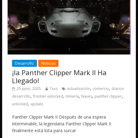
Desarrollo
Noticias
¡la Panther Clipper Mark II Ha
Llegado!
,
,
25 junio, 2025
Txus
actualización
comercio
diarios
,
,
,
,
,
desarrollo
frontier unlocked
minería
Naves
panther clipper
,
unlocked
update
Panther Clipper Mark II Después de una espera
interminable, la legendaria Panther Clipper Mark II
finalmente está lista para surcar