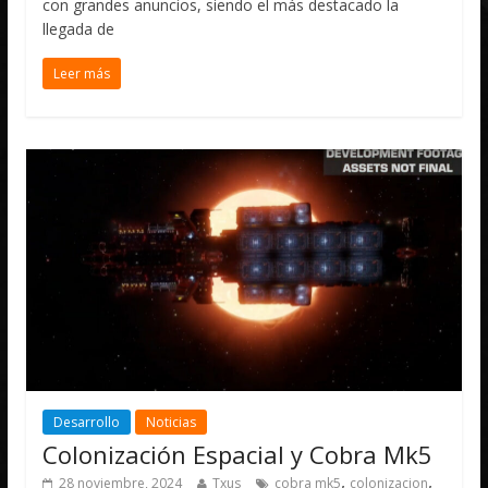
con grandes anuncios, siendo el más destacado la
llegada de
Leer más
Desarrollo
Noticias
Colonización Espacial y Cobra Mk5
,
,
28 noviembre, 2024
Txus
cobra mk5
colonizacion