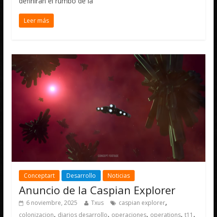
definirán el rumbo de la
Leer más
Conceptart
Desarrollo
Noticias
Anuncio de la Caspian Explorer
,
6 noviembre, 2025
Txus
caspian explorer
,
,
,
,
,
colonizacion
diarios desarrollo
operaciones
operations
t11