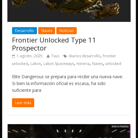
Desarrollo
Naves
Noticias
Frontier Unlocked Type 11
Prospector
,
1 agosto, 2025
Txus
diarios desarrollo
frontier
,
,
,
,
,
unlocked
Lakon
Lakon Spaceways
mineria
Naves
unlocked
Elite Dangerous se prepara para recibir una nueva nave.
Si bien la información oficial es escasa, ha sido
suficiente para
Leer más