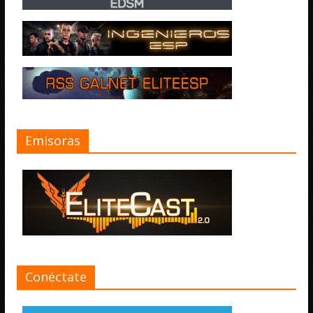
Emisoras
Conéctate