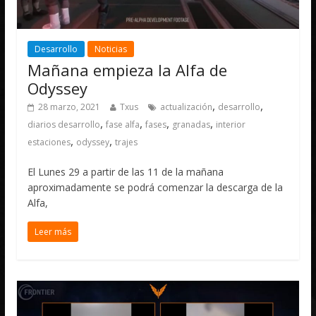
Desarrollo
Noticias
Mañana empieza la Alfa de
Odyssey
,
,
28 marzo, 2021
Txus
actualización
desarrollo
,
,
,
,
diarios desarrollo
fase alfa
fases
granadas
interior
,
,
estaciones
odyssey
trajes
El Lunes 29 a partir de las 11 de la mañana
aproximadamente se podrá comenzar la descarga de la
Alfa,
Leer más