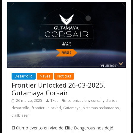
Desarrollo
Naves
Noticias
Frontier Unlocked 26-03-2025.
Gutamaya Corsair
,
,
26 marzo, 2025
Txus
colonizacion
corsair
diarios
,
,
,
,
desarrollo
frontier unlocked
Gutamaya
sistemas reclamados
trailblazer
El último evento en vivo de Elite Dangerous nos dejó