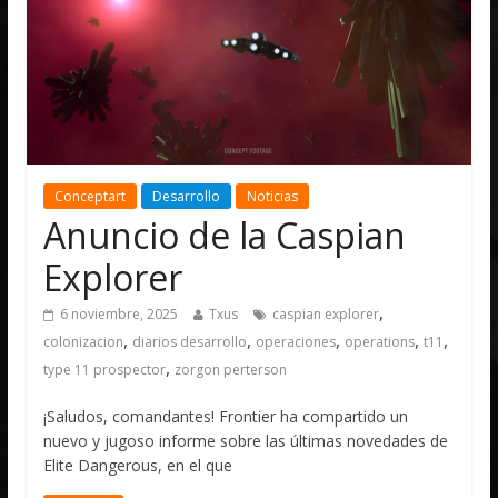
Conceptart
Desarrollo
Noticias
Anuncio de la Caspian
Explorer
,
6 noviembre, 2025
Txus
caspian explorer
,
,
,
,
,
colonizacion
diarios desarrollo
operaciones
operations
t11
,
type 11 prospector
zorgon perterson
¡Saludos, comandantes! Frontier ha compartido un
nuevo y jugoso informe sobre las últimas novedades de
Elite Dangerous, en el que