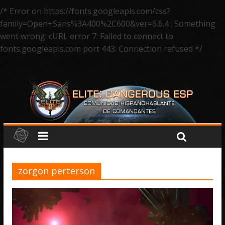
/* Error on https://fonts.googleapis.com/css?
family=Open+Sans%3A400%2C600&ver=6.6.4 : Something
went wrong: cURL error 7: Failed to connect to
fonts.googleapis.com port 443: Connection refused */
zorgon perterson