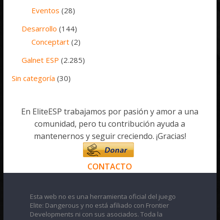
Eventos
(28)
Desarrollo
(144)
Conceptart
(2)
Galnet ESP
(2.285)
Sin categoría
(30)
En EliteESP trabajamos por pasión y amor a una
comunidad, pero tu contribución ayuda a
mantenernos y seguir creciendo. ¡Gracias!
CONTACTO
Esta web no es una herramienta oficial del juego
Elite: Dangerous y no está afiliado con Frontier
Developments ni con sus asociados. Toda la