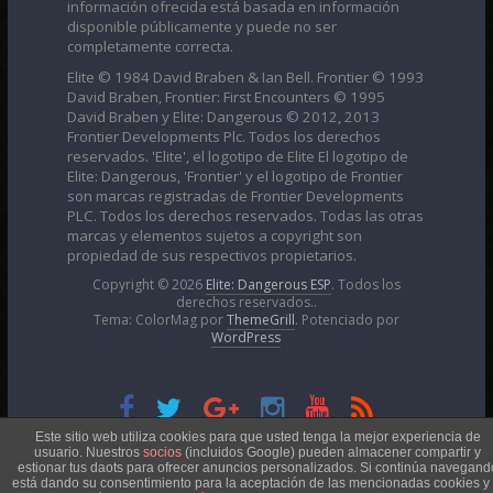
información ofrecida está basada en información
disponible públicamente y puede no ser
completamente correcta.
Elite © 1984 David Braben & Ian Bell. Frontier © 1993
David Braben, Frontier: First Encounters © 1995
David Braben y Elite: Dangerous © 2012, 2013
Frontier Developments Plc. Todos los derechos
reservados. 'Elite', el logotipo de Elite El logotipo de
Elite: Dangerous, 'Frontier' y el logotipo de Frontier
son marcas registradas de Frontier Developments
PLC. Todos los derechos reservados. Todas las otras
marcas y elementos sujetos a copyright son
propiedad de sus respectivos propietarios.
Copyright © 2026
Elite: Dangerous ESP
. Todos los
derechos reservados..
Tema: ColorMag por
ThemeGrill
. Potenciado por
WordPress
Esta obra está bajo una
Licencia Creative Commons
Este sitio web utiliza cookies para que usted tenga la mejor experiencia de
usuario. Nuestros
socios
(incluidos Google) pueden almacener compartir y
estionar tus daots para ofrecer anuncios personalizados. Si continúa navegand
está dando su consentimiento para la aceptación de las mencionadas cookies y 
Atribución-NoComercial 4.0 Internacional