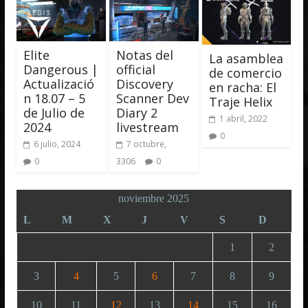
Elite
Notas del
La asamblea
Dangerous |
official
de comercio
Actualizació
Discovery
en racha: El
n 18.07 – 5
Scanner Dev
Traje Helix
de Julio de
Diary 2
1 abril, 2022
2024
livestream
0
6 julio, 2024
7 octubre,
0
3306
0
noviembre 2025
L
M
X
J
V
S
D
1
2
3
4
5
6
7
8
9
10
11
12
13
14
15
16