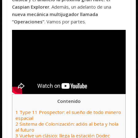
Caspian Explorer
. Además, un adelanto de una
nueva mecánica multijugador llamada
“Operaciones”
. Vamos por partes.
Contenido
1
Type 11 Prospector: el sueño de todo minero
espacial
2
Sistema de Colonización: adiós al beta y hola
al futuro
3
Vuelve un clásico: llega la estación Dodec