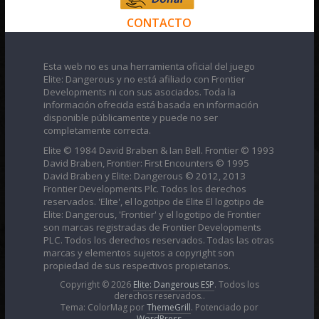
CONTACTO
Esta web no es una herramienta oficial del juego
Elite: Dangerous y no está afiliado con Frontier
Developments ni con sus asociados. Toda la
información ofrecida está basada en información
disponible públicamente y puede no ser
completamente correcta.
Elite © 1984 David Braben & Ian Bell. Frontier © 1993
David Braben, Frontier: First Encounters © 1995
David Braben y Elite: Dangerous © 2012, 2013
Frontier Developments Plc. Todos los derechos
reservados. 'Elite', el logotipo de Elite El logotipo de
Elite: Dangerous, 'Frontier' y el logotipo de Frontier
son marcas registradas de Frontier Developments
PLC. Todos los derechos reservados. Todas las otras
marcas y elementos sujetos a copyright son
propiedad de sus respectivos propietarios.
Copyright © 2026
Elite: Dangerous ESP
. Todos los
derechos reservados..
Tema: ColorMag por
ThemeGrill
. Potenciado por
WordPress