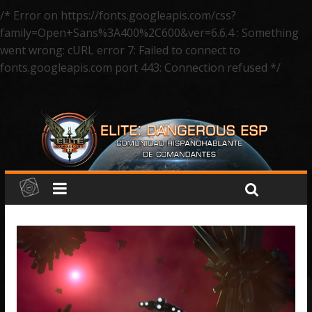
/* Error on https://fonts.googleapis.com/css?
family=Open+Sans%3A400%2C600&ver=6.6.4 : Something
went wrong: cURL error 7: Failed to connect to
fonts.googleapis.com port 443: Connection refused */