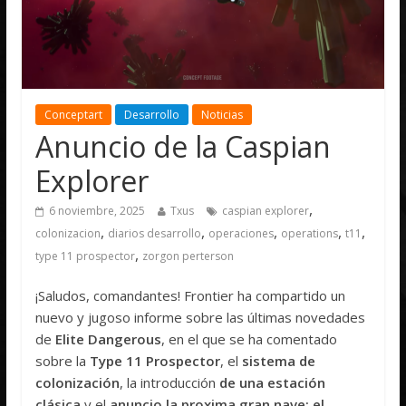
Conceptart
Desarrollo
Noticias
Anuncio de la Caspian
Explorer
,
6 noviembre, 2025
Txus
caspian explorer
,
,
,
,
,
colonizacion
diarios desarrollo
operaciones
operations
t11
,
type 11 prospector
zorgon perterson
¡Saludos, comandantes! Frontier ha compartido un
nuevo y jugoso informe sobre las últimas novedades
de
Elite Dangerous
, en el que se ha comentado
sobre la
Type 11 Prospector
, el
sistema de
colonización
, la introducción
de una estación
clásica
y el
anuncio la proxima gran nave: el