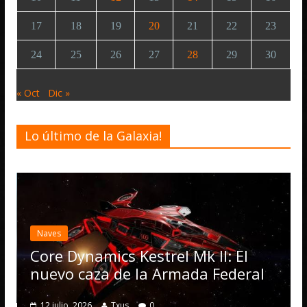
17
18
19
20
21
22
23
24
25
26
27
28
29
30
« Oct
Dic »
Lo último de la Galaxia!
Naves
Core Dynamics Kestrel Mk II: El
nuevo caza de la Armada Federal
12 julio, 2026
Txus
0