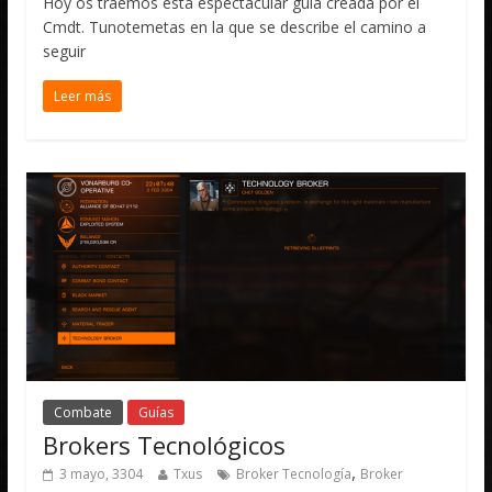
Hoy os traemos esta espectacular guía creada por el
Cmdt. Tunotemetas en la que se describe el camino a
seguir
Leer más
Combate
Guías
Brokers Tecnológicos
,
3 mayo, 3304
Txus
Broker Tecnología
Broker