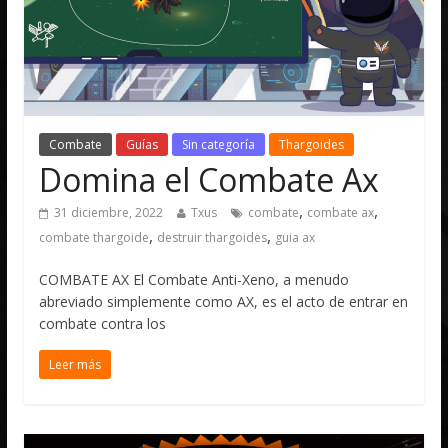
Combate
Guías
Sin categoría
Thargoides
Domina el Combate Ax
,
,
31 diciembre, 2022
Txus
combate
combate ax
,
,
combate thargoide
destruir thargoides
guia ax
COMBATE AX El Combate Anti-Xeno, a menudo
abreviado simplemente como AX, es el acto de entrar en
combate contra los
Leer más