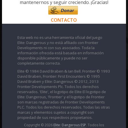
mantenernos y seguir creciendo. ¡Gracias!
CONTACTO
Esta web no es una herramienta oficial del juego
Elite: Dangerous y no está afiliado con Frontier
Developments ni con sus asociados. Toda la
información ofrecida está basada en información
disponible públicamente y puede no ser
completamente correcta.
Elite © 1984 David Braben & Ian Bell. Frontier © 1993
David Braben, Frontier: First Encounters © 1995
David Braben y Elite: Dangerous © 2012, 2013
Frontier Developments Plc. Todos los derechos
reservados. 'Elite', el logotipo de Elite El logotipo de
Elite: Dangerous, 'Frontier' y el logotipo de Frontier
son marcas registradas de Frontier Developments
PLC. Todos los derechos reservados. Todas las otras
marcas y elementos sujetos a copyright son
propiedad de sus respectivos propietarios.
Copyright © 2026
Elite: Dangerous ESP
. Todos los