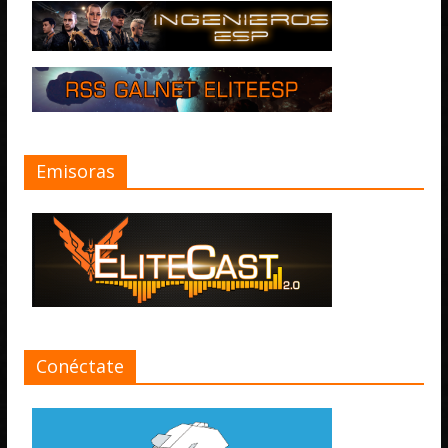
Emisoras
Conéctate