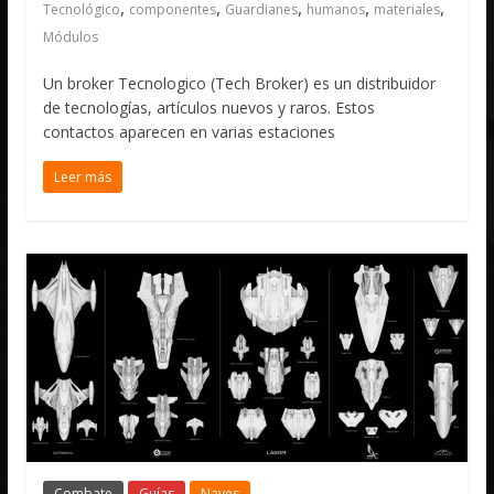
,
,
,
,
,
Tecnológico
componentes
Guardianes
humanos
materiales
Módulos
Un broker Tecnologico (Tech Broker) es un distribuidor
de tecnologías, artículos nuevos y raros. Estos
contactos aparecen en varias estaciones
Leer más
Combate
Guías
Naves