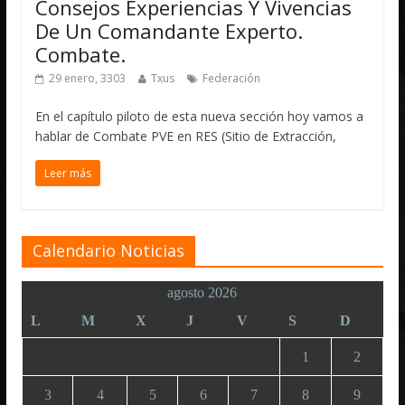
Consejos Experiencias Y Vivencias
De Un Comandante Experto.
Combate.
29 enero, 3303
Txus
Federación
En el capítulo piloto de esta nueva sección hoy vamos a
hablar de Combate PVE en RES (Sitio de Extracción,
Leer más
Calendario Noticias
agosto 2026
L
M
X
J
V
S
D
1
2
3
4
5
6
7
8
9