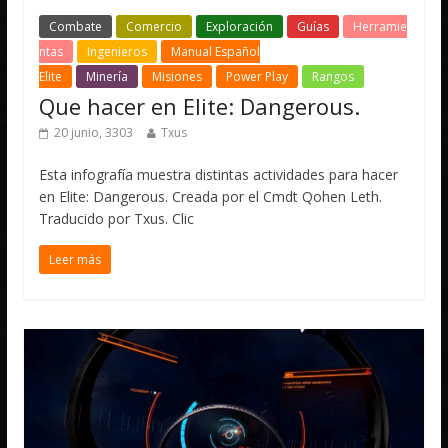
Combate
Comercio
Exploración
Guías
Herramie
ntas
Ingenieros
Manual Español
Elite
Minería
Misiones
Power Play
Rangos
Que hacer en Elite: Dangerous.
20 junio, 3303
Txus
Esta infografía muestra distintas actividades para hacer
en Elite: Dangerous. Creada por el Cmdt Qohen Leth.
Traducido por Txus. Clic
Leer más