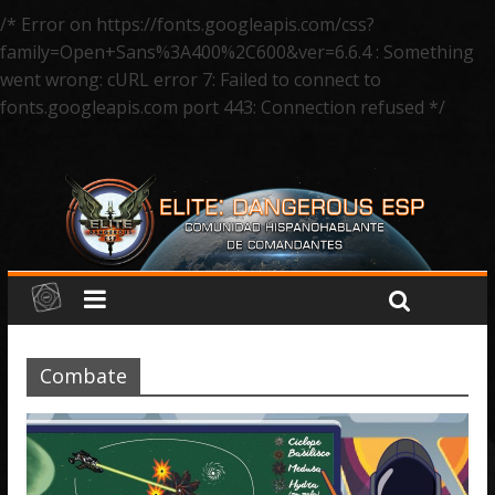
/* Error on https://fonts.googleapis.com/css?
family=Open+Sans%3A400%2C600&ver=6.6.4 : Something
went wrong: cURL error 7: Failed to connect to
fonts.googleapis.com port 443: Connection refused */
Combate