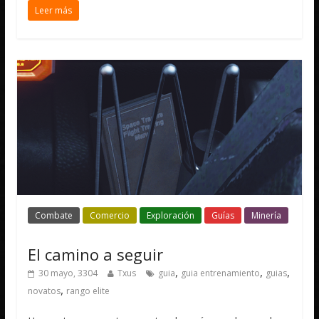
Leer más
Combate
Comercio
Exploración
Guías
Minería
El camino a seguir
,
,
,
30 mayo, 3304
Txus
guia
guia entrenamiento
guias
,
novatos
rango elite