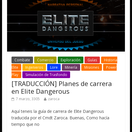
Combate
Comercio
Exploración
Guías
Historia
Elite
Ingenieros
Lore
Minería
Misiones
Power
Play
Simulación de Trasfondo
[TRADUCCIÓN] Planes de carrera
en Elite Dangerous
7 marzo, 3305
zaroca
Aquí teneis la guía de carrera de Elite Dangerous
traducida por el Cmdt Zaroca. Buenas, Como hacía
tiempo que no