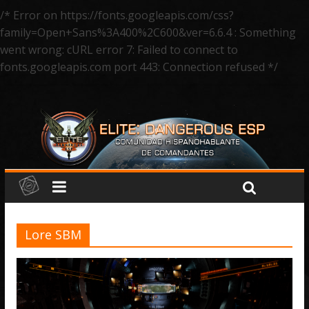
/* Error on https://fonts.googleapis.com/css?
family=Open+Sans%3A400%2C600&ver=6.6.4 : Something
went wrong: cURL error 7: Failed to connect to
fonts.googleapis.com port 443: Connection refused */
Lore SBM