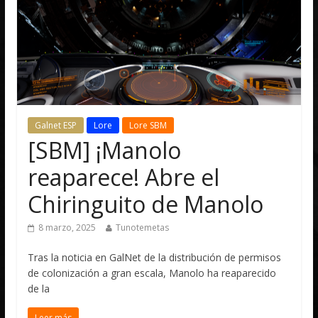
Galnet ESP
Lore
Lore SBM
[SBM] ¡Manolo
reaparece! Abre el
Chiringuito de Manolo
8 marzo, 2025
Tunotemetas
Tras la noticia en GalNet de la distribución de permisos
de colonización a gran escala, Manolo ha reaparecido
de la
Leer más