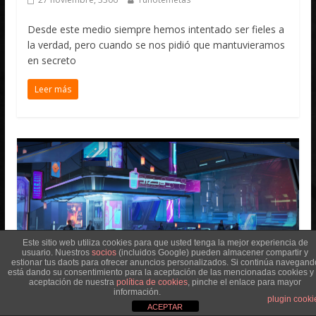
Desde este medio siempre hemos intentado ser fieles a
la verdad, pero cuando se nos pidió que mantuvieramos
en secreto
Leer más
Este sitio web utiliza cookies para que usted tenga la mejor experiencia de
usuario. Nuestros
socios
(incluidos Google) pueden almacener compartir y
estionar tus daots para ofrecer anuncios personalizados. Si continúa navegand
está dando su consentimiento para la aceptación de las mencionadas cookies y 
aceptación de nuestra
política de cookies
, pinche el enlace para mayor
información.
plugin cooki
ACEPTAR
Lore SBM