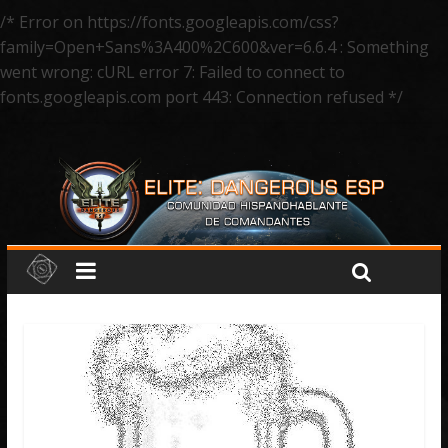
/* Error on https://fonts.googleapis.com/css?
family=Open+Sans%3A400%2C600&ver=6.6.4 : Something
went wrong: cURL error 7: Failed to connect to
fonts.googleapis.com port 443: Connection refused */