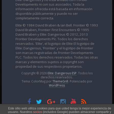
Developments ni con sus asociados. Toda la
información ofrecida está basada en información
disponible públicamente y puede no ser
completamente correcta.
Elite © 1984 David Braben & Ian Bell. Frontier © 1993
David Braben, Frontier: First Encounters © 1995
David Braben y Elite: Dangerous © 2012, 2013
Frontier Developments Plc. Todos los derechos
reservados. 'Elite', el logotipo de Elite El logotipo de
Elite: Dangerous, 'Frontier' y el logotipo de Frontier
son marcas registradas de Frontier Developments
PLC. Todos los derechos reservados. Todas las otras
marcas y elementos sujetos a copyright son
propiedad de sus respectivos propietarios.
Copyright © 2026
Elite: Dangerous ESP
. Todos los
derechos reservados..
Tema: ColorMag por
ThemeGrill
. Potenciado por
WordPress
Esta obra está bajo una
Licencia Creative Commons
Este sitio web utiliza cookies para que usted tenga la mejor experiencia de
usuario. Nuestros
socios
(incluidos Google) pueden almacener compartir y