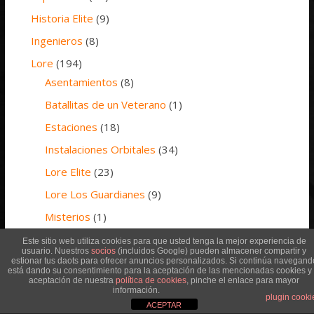
Historia Elite
(9)
Ingenieros
(8)
Lore
(194)
Asentamientos
(8)
Batallitas de un Veterano
(1)
Estaciones
(18)
Instalaciones Orbitales
(34)
Lore Elite
(23)
Lore Los Guardianes
(9)
Misterios
(1)
Sistemas
(28)
Este sitio web utiliza cookies para que usted tenga la mejor experiencia de
usuario. Nuestros
socios
(incluidos Google) pueden almacener compartir y
Thargoides
(50)
estionar tus daots para ofrecer anuncios personalizados. Si continúa navegand
está dando su consentimiento para la aceptación de las mencionadas cookies y 
aceptación de nuestra
política de cookies
, pinche el enlace para mayor
Manual Español Elite
(2)
información.
plugin cooki
ACEPTAR
Minería
(5)