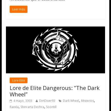
Leer más
Lore Elite
Lore de Elite Dangerous: “The Dark
Wheel”
,
,
4 mayo, 3303
DirtDiver93
Dark Wheel
Misterios
,
,
Raxxla
Shinrarta Dezhra
Soontill