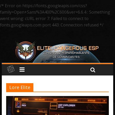
/* Error on https://fonts.googleapis.com/css?
family=Open+Sans%3A400%2C600&ver=6.6.4 : Something
went wrong: cURL error 7: Failed to connect to
fonts.googleapis.com port 443: Connection refused */
Lore Elite