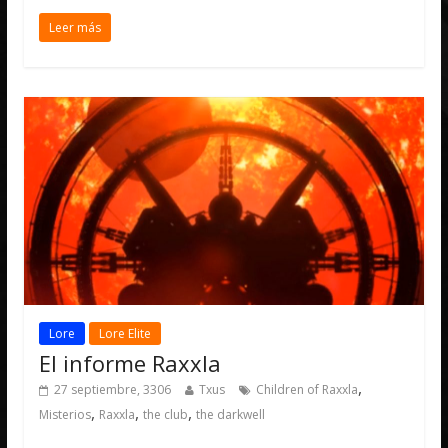
Leer más
Lore
Lore Elite
El informe Raxxla
,
27 septiembre, 3306
Txus
Children of Raxxla
,
,
,
Misterios
Raxxla
the club
the darkwell