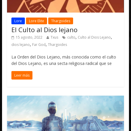
Lore
Lore Elite
Thargoides
El Culto al Dios lejano
,
,
15 agosto, 2022
Txus
culto
Culto al Dios Lejano
,
,
dios lejano
Far God
Thargoides
La Orden del Dios Lejano, más conocida como el culto
del Dios Lejano, es una secta religiosa radical que se
Leer más