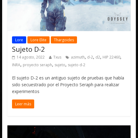
Lore
Lore Elite
Thargoides
Sujeto D-2
,
,
,
,
14 agosto, 2022
Txus
azimuth
d-2
d2
HIP 22460
,
,
,
INRA
proyecto seraph
sujeto
sujeto d-2
El sujeto D-2 es un antiguo sujeto de pruebas que había
sido secuestrado por el Proyecto Seraph para realizar
experimentos
Leer más