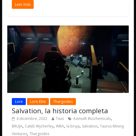
Leer más
Lore
Lore Elite
Thargoides
Salvation, la historia completa
,
4 diciembre, 2022
Txus
Azimuth Biochemicals
,
,
,
,
,
BRUJA
Caleb Wycherley
INRA
la bruja
Salvation
Taurus Mining
,
Ventures
Thargoides