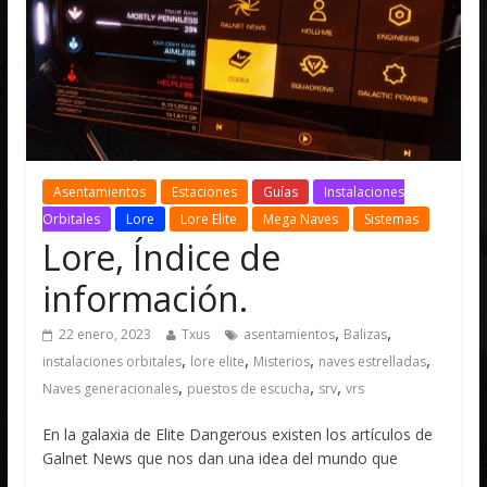
Asentamientos
Estaciones
Guías
Instalaciones
Orbitales
Lore
Lore Elite
Mega Naves
Sistemas
Lore, Índice de
información.
,
,
22 enero, 2023
Txus
asentamientos
Balizas
,
,
,
,
instalaciones orbitales
lore elite
Misterios
naves estrelladas
,
,
,
Naves generacionales
puestos de escucha
srv
vrs
En la galaxia de Elite Dangerous existen los artículos de
Galnet News que nos dan una idea del mundo que