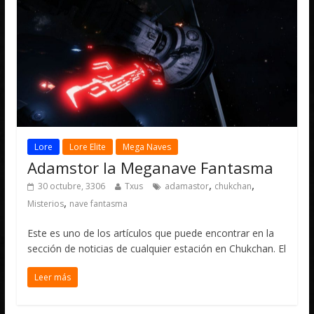
Lore
Lore Elite
Mega Naves
Adamstor la Meganave Fantasma
,
,
30 octubre, 3306
Txus
adamastor
chukchan
,
Misterios
nave fantasma
Este es uno de los artículos que puede encontrar en la
sección de noticias de cualquier estación en Chukchan. El
Leer más