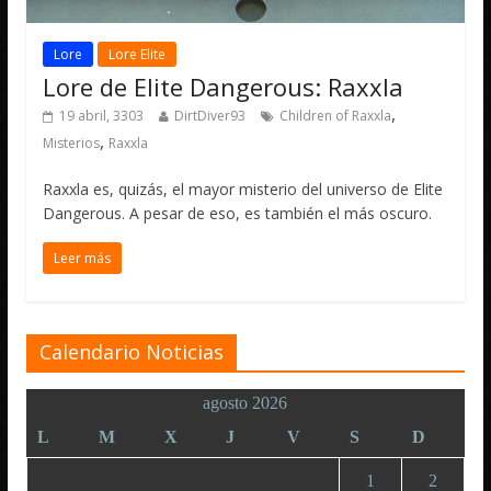
Lore
Lore Elite
Lore de Elite Dangerous: Raxxla
,
19 abril, 3303
DirtDiver93
Children of Raxxla
,
Misterios
Raxxla
Raxxla es, quizás, el mayor misterio del universo de Elite
Dangerous. A pesar de eso, es también el más oscuro.
Leer más
Calendario Noticias
agosto 2026
L
M
X
J
V
S
D
1
2