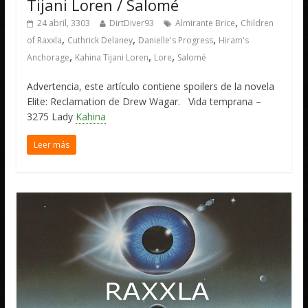
Tijani Loren / Salomé
,
24 abril, 3303
DirtDiver93
Almirante Brice
Children
,
,
,
of Raxxla
Cuthrick Delaney
Danielle's Progress
Hiram's
,
,
,
Anchorage
Kahina Tijani Loren
Lore
Salomé
Advertencia, este artículo contiene spoilers de la novela
Elite: Reclamation de Drew Wagar. Vida temprana –
3275 Lady
Kahina
Leer más