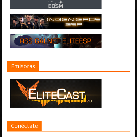
Emisoras
Conéctate