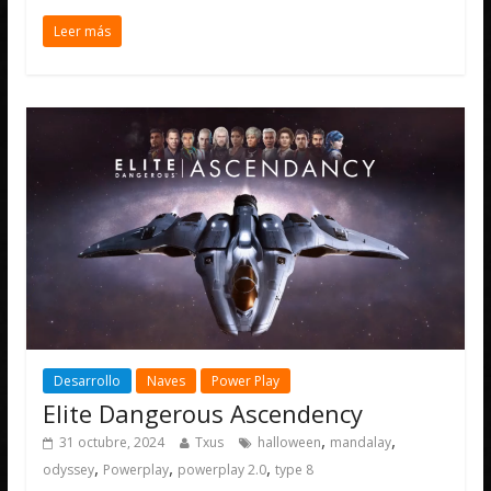
Leer más
Desarrollo
Naves
Power Play
Elite Dangerous Ascendency
,
,
31 octubre, 2024
Txus
halloween
mandalay
,
,
,
odyssey
Powerplay
powerplay 2.0
type 8