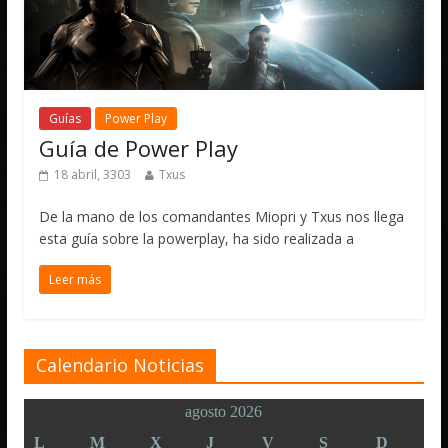
Guías
Power Play
Guía de Power Play
18 abril, 3303
Txus
De la mano de los comandantes Miopri y Txus nos llega
esta guía sobre la powerplay, ha sido realizada a
Leer más
Calendario Noticias
agosto 2026
L
M
X
J
V
S
D