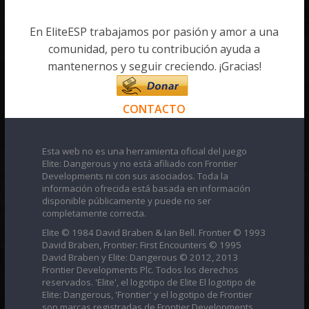
En EliteESP trabajamos por pasión y amor a una
comunidad, pero tu contribución ayuda a
mantenernos y seguir creciendo. ¡Gracias!
CONTACTO
Esta web no es una herramienta oficial del juego
Elite: Dangerous y no está afiliado con Frontier
Developments ni con sus asociados. Toda la
información ofrecida está basada en información
disponible públicamente y puede no ser
completamente correcta.
Elite © 1984 David Braben & Ian Bell. Frontier © 1993
David Braben, Frontier: First Encounters © 1995
David Braben y Elite: Dangerous © 2012, 2013
Frontier Developments Plc. Todos los derechos
reservados. 'Elite', el logotipo de Elite El logotipo de
Elite: Dangerous, 'Frontier' y el logotipo de Frontier
son marcas registradas de Frontier Developments