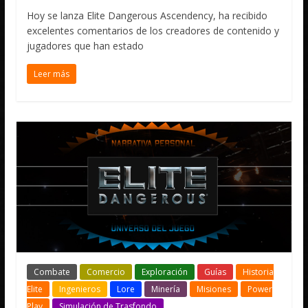
Hoy se lanza Elite Dangerous Ascendency, ha recibido
excelentes comentarios de los creadores de contenido y
jugadores que han estado
Leer más
Combate
Comercio
Exploración
Guías
Historia
Elite
Ingenieros
Lore
Minería
Misiones
Power
Play
Simulación de Trasfondo