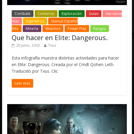
Combate
Comercio
Exploración
Guías
Herramie
ntas
Ingenieros
Manual Español
Elite
Minería
Misiones
Power Play
Rangos
Que hacer en Elite: Dangerous.
20 junio, 3303
Txus
Esta infografía muestra distintas actividades para hacer
en Elite: Dangerous. Creada por el Cmdt Qohen Leth.
Traducido por Txus. Clic
Leer más