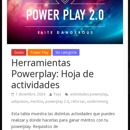
Guías
Power Play
Sin categoría
Herramientas
Powerplay: Hoja de
actividades
,
1 diciembre, 2024
Txus
actividades powerplay
,
,
,
,
adquision
meritos
powerplay 2.0
reforzar
undermining
Esta tabla muestra las distintas actividades que puedes
realizar y donde hacerlas para ganar méritos con tu
powerplay. Requisitos de