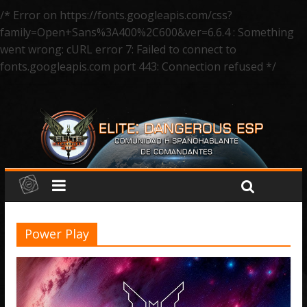
/* Error on https://fonts.googleapis.com/css?
family=Open+Sans%3A400%2C600&ver=6.6.4 : Something
went wrong: cURL error 7: Failed to connect to
fonts.googleapis.com port 443: Connection refused */
Power Play