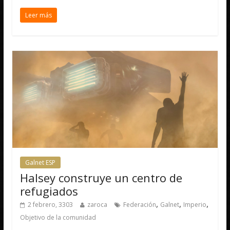
Leer más
Galnet ESP
Halsey construye un centro de
refugiados
,
,
,
2 febrero, 3303
zaroca
Federación
Galnet
Imperio
Objetivo de la comunidad