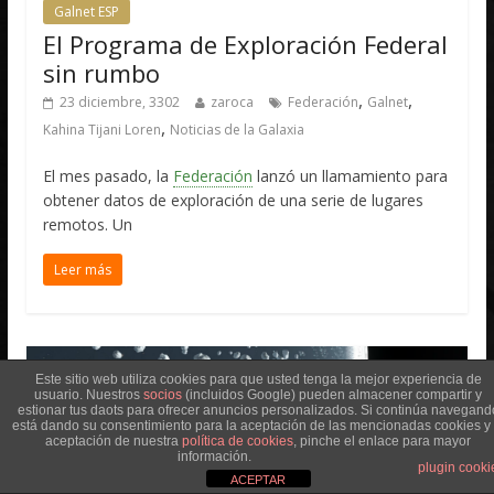
Galnet ESP
El Programa de Exploración Federal
sin rumbo
,
,
23 diciembre, 3302
zaroca
Federación
Galnet
,
Kahina Tijani Loren
Noticias de la Galaxia
El mes pasado, la
Federación
lanzó un llamamiento para
obtener datos de exploración de una serie de lugares
remotos. Un
Leer más
Este sitio web utiliza cookies para que usted tenga la mejor experiencia de
usuario. Nuestros
socios
(incluidos Google) pueden almacener compartir y
estionar tus daots para ofrecer anuncios personalizados. Si continúa navegand
está dando su consentimiento para la aceptación de las mencionadas cookies y 
aceptación de nuestra
política de cookies
, pinche el enlace para mayor
información.
plugin cooki
ACEPTAR