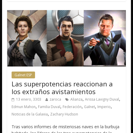
Galnet ESP
Las superpotencias reaccionan a
los extraños avistamientos
,
,
13 enero, 3303
zaroca
Alianza
Arissa Lavigny Duval
,
,
,
,
,
Edmun Mahon
Familia Duval
Federación
Galnet
Imperio
,
Noticias de la Galaxia
Zachary Hudson
Tras varios informes de misteriosas naves en la burbuja