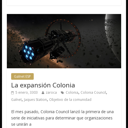
Galnet ESP
La expansión Colonia
,
,
5 enero, 3303
zaroca
Colonia
Colonia Council
,
,
Galnet
Jaques Station
Objetivo de la comunidad
El mes pasado, Colonia Council lanzó la primera de una
serie de iniciativas para determinar que organizaciones
se unirán a