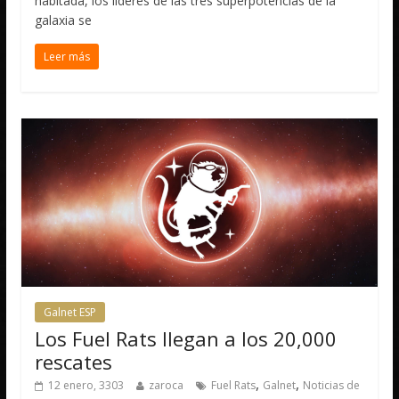
habitada, los líderes de las tres superpotencias de la
galaxia se
Leer más
Galnet ESP
Los Fuel Rats llegan a los 20,000
rescates
,
,
12 enero, 3303
zaroca
Fuel Rats
Galnet
Noticias de