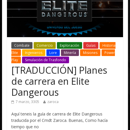
Combate
Comercio
Exploración
Guías
Historia
Elite
Ingenieros
Lore
Minería
Misiones
Power
Play
Simulación de Trasfondo
[TRADUCCIÓN] Planes
de carrera en Elite
Dangerous
7 marzo, 3305
zaroca
Aquí teneis la guía de carrera de Elite Dangerous
traducida por el Cmdt Zaroca. Buenas, Como hacía
tiempo que no