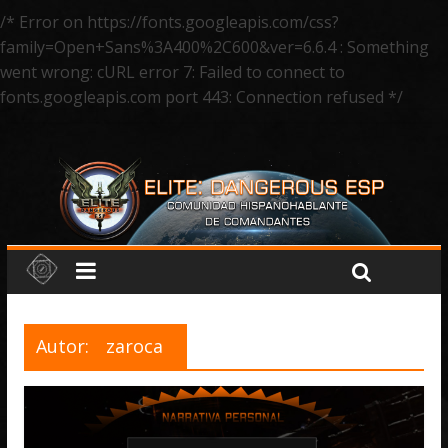
/* Error on https://fonts.googleapis.com/css?
family=Open+Sans%3A400%2C600&ver=6.6.4 : Something
went wrong: cURL error 7: Failed to connect to
fonts.googleapis.com port 443: Connection refused */
Autor:
zaroca