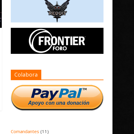
Colabora
Comandantes
(11)