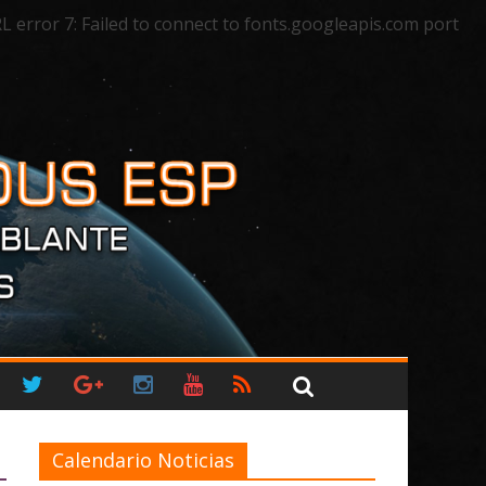
rror 7: Failed to connect to fonts.googleapis.com port
Calendario Noticias