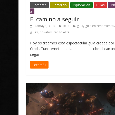
Combate
Comercio
Exploración
Guías
Mi
a
El camino a seguir
,
,
30 mayo, 3304
Txus
guia
guia entrenamiento
,
,
guias
novatos
rango elite
Hoy os traemos esta espectacular guía creada por 
Cmdt. Tunotemetas en la que se describe el camin
seguir
Leer más