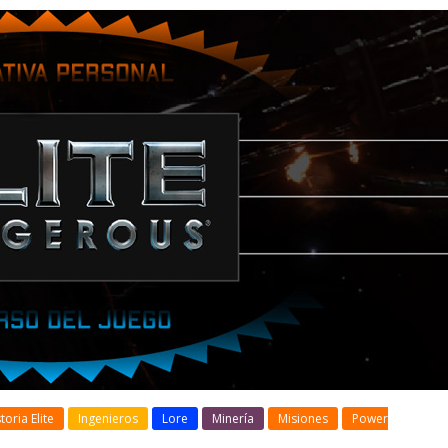
toria Elite
Ingenieros
Lore
Minería
Misiones
Power