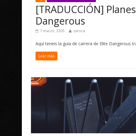
[TRADUCCIÓN] Planes d
Dangerous
7 marzo, 3305
zaroca
Aquí teneis la guía de carrera de Elite Dangerous
Leer más