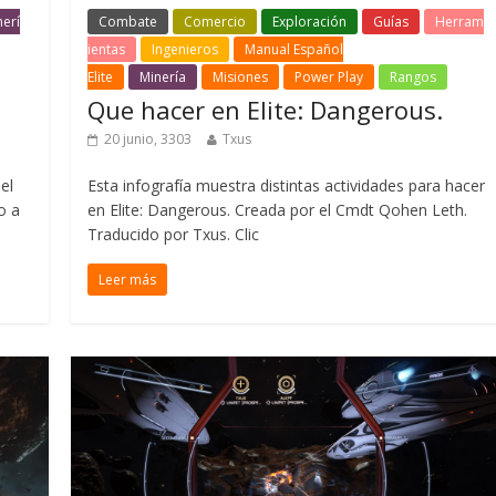
nerí
Combate
Comercio
Exploración
Guías
Herram
ientas
Ingenieros
Manual Español
Elite
Minería
Misiones
Power Play
Rangos
Que hacer en Elite: Dangerous.
20 junio, 3303
Txus
el
Esta infografía muestra distintas actividades para hacer
o a
en Elite: Dangerous. Creada por el Cmdt Qohen Leth.
Traducido por Txus. Clic
Leer más