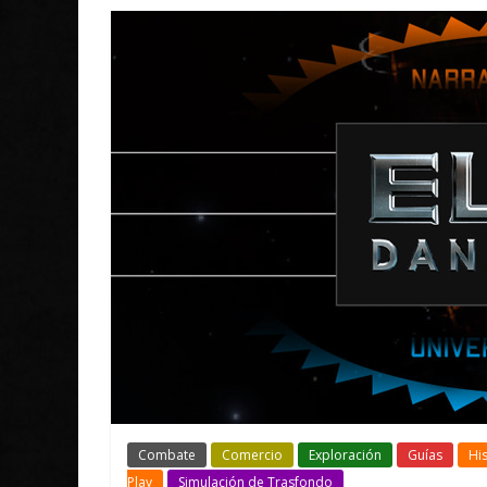
Combate
Comercio
Exploración
Guías
His
Play
Simulación de Trasfondo