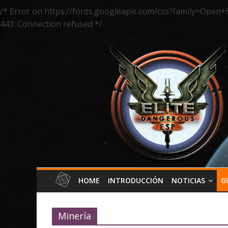
/* Error on https://fonts.googleapis.com/css?family=Open+
443: Connection refused */
HOME
INTRODUCCIÓN
NOTICIAS
G
Minería