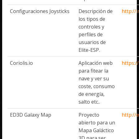
Configuraciones Joysticks
Descripción de
http://
los tipos de
controles y
perfiles de
usuarios de
Elite-ESP.
Coriolis.io
Aplicación web
https://
para fitear la
nave y ver su
coste, consumo
de energía,
salto etc..
ED3D Galaxy Map
Proyecto
http://
abierto para un
Mapa Galáctico
3D para ser