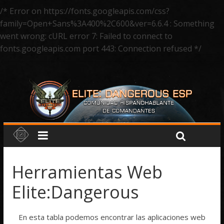
/* Error on https://fonts.googleapis.com/css?
family=Open+Sans%3A400%2C600&ver=6.6.4 : Something
went wrong: cURL error 7: Failed to connect to
fonts.googleapis.com port 443: Connection refused */
Herramientas Web
Elite:Dangerous
En esta tabla podemos encontrar las aplicaciones web