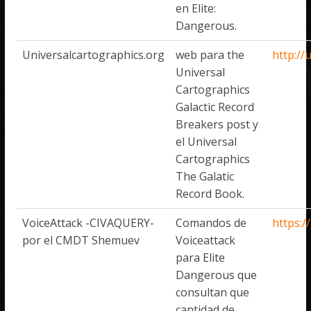
en Elite:
Dangerous.
Universalcartographics.org
web para the
http://
Universal
Cartographics
Galactic Record
Breakers post y
el Universal
Cartographics
The Galatic
Record Book.
VoiceAttack -CIVAQUERY-
Comandos de
https:
por el CMDT Shemuev
Voiceattack
para Elite
Dangerous que
consultan que
cantidad de