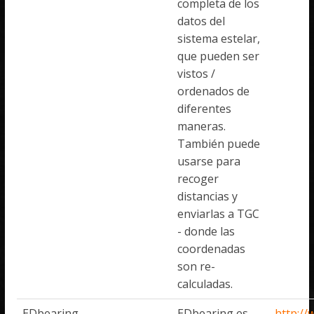
completa de los
datos del
sistema estelar,
que pueden ser
vistos /
ordenados de
diferentes
maneras.
También puede
usarse para
recoger
distancias y
enviarlas a TGC
- donde las
coordenadas
son re-
calculadas.
EDbearing
EDbearing es
http:/