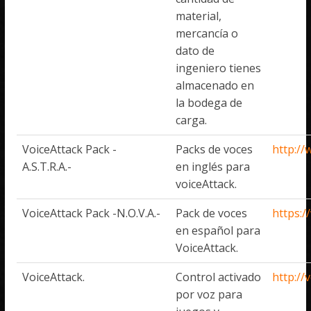
material,
mercancía o
dato de
ingeniero tienes
almacenado en
la bodega de
carga.
VoiceAttack Pack -
Packs de voces
http:/
A.S.T.R.A.-
en inglés para
voiceAttack.
VoiceAttack Pack -N.O.V.A.-
Pack de voces
https:
en español para
VoiceAttack.
VoiceAttack.
Control activado
http://
por voz para