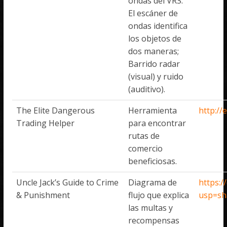
ondas del VRS.
El escáner de
ondas identifica
los objetos de
dos maneras;
Barrido radar
(visual) y ruido
(auditivo).
The Elite Dangerous
Herramienta
http://
Trading Helper
para encontrar
rutas de
comercio
beneficiosas.
Uncle Jack’s Guide to Crime
Diagrama de
https:
& Punishment
flujo que explica
usp=sh
las multas y
recompensas