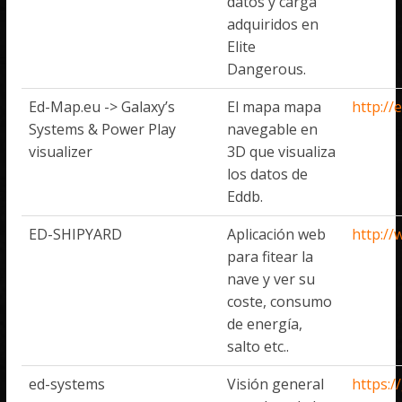
datos y carga
adquiridos en
Elite
Dangerous.
Ed-Map.eu -> Galaxy’s
El mapa mapa
http://
Systems & Power Play
navegable en
visualizer
3D que visualiza
los datos de
Eddb.
ED-SHIPYARD
Aplicación web
http:/
para fitear la
nave y ver su
coste, consumo
de energía,
salto etc..
ed-systems
Visión general
https: