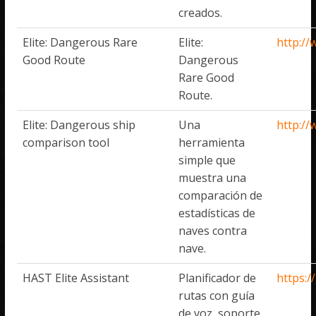
creados.
Elite: Dangerous Rare
Elite:
http://
Good Route
Dangerous
Rare Good
Route.
Elite: Dangerous ship
Una
http://
comparison tool
herramienta
simple que
muestra una
comparación de
estadísticas de
naves contra
nave.
HAST Elite Assistant
Planificador de
https:/
rutas con guía
de voz, soporte