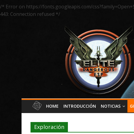
/* Error on https://fonts.googleapis.com/css?family=Open+
443: Connection refused */
HOME
INTRODUCCIÓN
NOTICIAS
G
Exploración