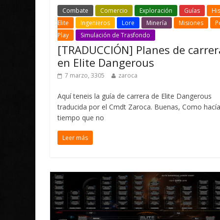
Combate
Comercio
Exploración
Guías
His
Elite
Ingenieros
Lore
Minería
Misiones
P
Play
Simulación de Trasfondo
[TRADUCCIÓN] Planes de carrer
en Elite Dangerous
7 marzo, 3305
zaroca
Aquí teneis la guía de carrera de Elite Dangerous
traducida por el Cmdt Zaroca. Buenas, Como hací
tiempo que no
Leer más