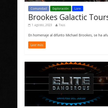
Comunidad
Exploración
Lore
Brookes Galactic Tour
1 agosto, 2023
Txus
En homenaje al difunto Michael Brookes, se ha aña
Leer más