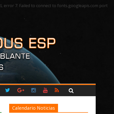
rror 7: Failed to connect to fonts.googleapis.com port
Calendario Noticias