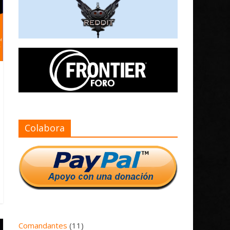
Colabora
Comandantes
(11)