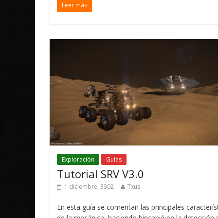
Leer más
Exploración
Guías
Tutorial SRV V3.0
1 diciembre, 3302
Txus
En esta guía se comentan las principales caracterís
de la mecánica, haciendo hincapié en la detección 