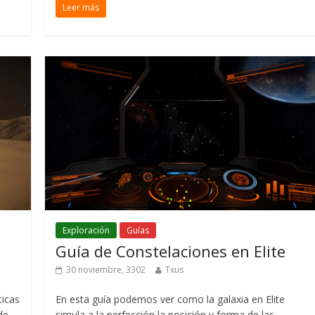
Leer más
Exploración
Guías
Guía de Constelaciones en Elite
30 noviembre, 3302
Txus
ticas
En esta guía podemos ver como la galaxia en Elite
de
simula a la perfección la posición y forma de las