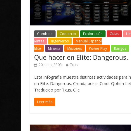
Combate
Comercio
Exploración
Guías
He
ientas
Ingenieros
Manual Español
Elite
Minería
Misiones
Power Play
Rangos
Que hacer en Elite: Dangerous.
20 junio, 3303
Txus
Esta infografía muestra distintas actividades para 
en Elite: Dangerous. Creada por el Cmdt Qohen Let
Traducido por Txus. Clic
Leer más