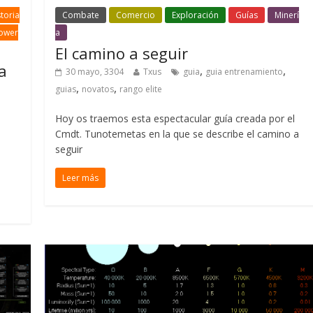
toria
Combate
Comercio
Exploración
Guías
Minerí
ower
a
El camino a seguir
a
,
,
30 mayo, 3304
Txus
guia
guia entrenamiento
,
,
guias
novatos
rango elite
Hoy os traemos esta espectacular guía creada por el
Cmdt. Tunotemetas en la que se describe el camino a
seguir
a
Leer más