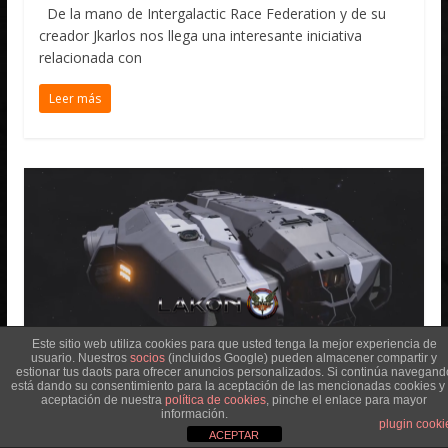
De la mano de Intergalactic Race Federation y de su
creador Jkarlos nos llega una interesante iniciativa
relacionada con
Leer más
Este sitio web utiliza cookies para que usted tenga la mejor experiencia de
usuario. Nuestros
socios
(incluidos Google) pueden almacener compartir y
estionar tus daots para ofrecer anuncios personalizados. Si continúa navegand
está dando su consentimiento para la aceptación de las mencionadas cookies y 
aceptación de nuestra
política de cookies
, pinche el enlace para mayor
información.
Comunidad
Eventos
Lore SPS
plugin cooki
ACEPTAR
Evento Lakon™