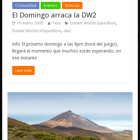
Comunidad
Eventos
Noticias
El Domingo arraca la DW2
,
10 enero, 3305
Txus
Distant Worlds Expedition
,
Distant Worlds II Expedition
dw2
Info El próximo domingo a las 8pm (hora del juego),
llegará el momento que muchos están esperando, en
ese instante
Leer más