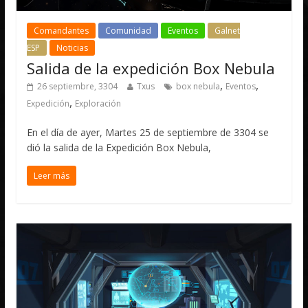
Comandantes
Comunidad
Eventos
Galnet
ESP
Noticias
Salida de la expedición Box Nebula
,
,
26 septiembre, 3304
Txus
box nebula
Eventos
,
Expedición
Exploración
En el día de ayer, Martes 25 de septiembre de 3304 se
dió la salida de la Expedición Box Nebula,
Leer más