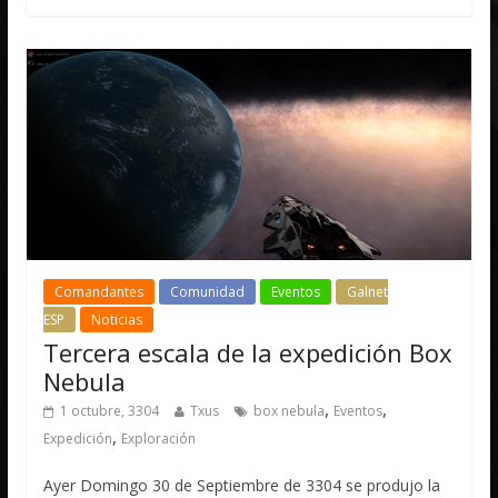
Comandantes
Comunidad
Eventos
Galnet
ESP
Noticias
Tercera escala de la expedición Box
Nebula
,
,
1 octubre, 3304
Txus
box nebula
Eventos
,
Expedición
Exploración
Ayer Domingo 30 de Septiembre de 3304 se produjo la