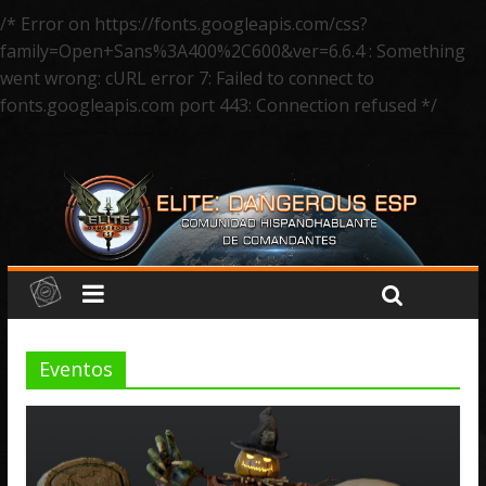
/* Error on https://fonts.googleapis.com/css?
family=Open+Sans%3A400%2C600&ver=6.6.4 : Something
went wrong: cURL error 7: Failed to connect to
fonts.googleapis.com port 443: Connection refused */
Eventos