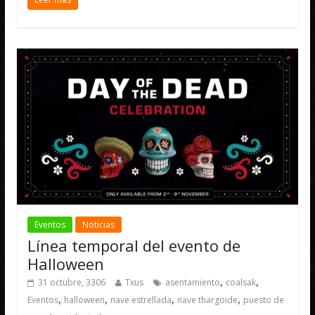
Eventos
Noticias
Línea temporal del evento de
Halloween
,
,
31 octubre, 3306
Txus
asentamiento
coalsak
,
,
,
,
Eventos
halloween
nave estrellada
nave thargoide
puesto de