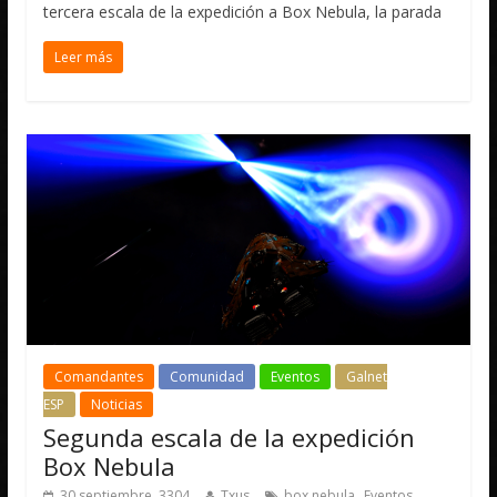
tercera escala de la expedición a Box Nebula, la parada
Leer más
Comandantes
Comunidad
Eventos
Galnet
ESP
Noticias
Segunda escala de la expedición
Box Nebula
,
,
30 septiembre, 3304
Txus
box nebula
Eventos