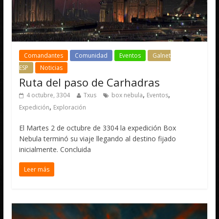
Comandantes
Comunidad
Eventos
Galnet
ESP
Noticias
Ruta del paso de Carhadras
,
,
4 octubre, 3304
Txus
box nebula
Eventos
,
Expedición
Exploración
El Martes 2 de octubre de 3304 la expedición Box
Nebula terminó su viaje llegando al destino fijado
inicialmente. Concluida
Leer más