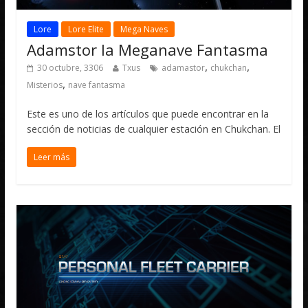
Lore
Lore Elite
Mega Naves
Adamstor la Meganave Fantasma
,
,
30 octubre, 3306
Txus
adamastor
chukchan
,
Misterios
nave fantasma
Este es uno de los artículos que puede encontrar en la
sección de noticias de cualquier estación en Chukchan. El
Leer más