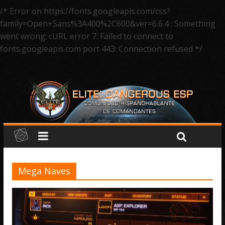
/* Error on https://fonts.googleapis.com/css?
family=Open+Sans%3A400%2C600&ver=6.6.4 : Something
went wrong: cURL error 7: Failed to connect to
fonts.googleapis.com port 443: Connection refused */
Mega Naves