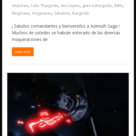
,
,
,
,
,
chukchan
Culto Thargoide
dios lejano
guerra thargoide
INRA
,
,
,
Meganave
meganaves
Salvation
thargoide
¡ Saludos comandantes y bienvenidos a Azimuth Saga !
Muchos de ustedes se habrán enterado de las diversas
maquinaciones de
Leer más