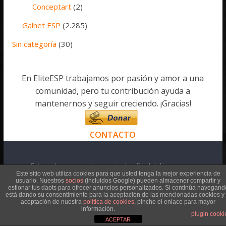
Conceptart
(2)
Galnet ESP
(2.285)
Sin categoría
(30)
En EliteESP trabajamos por pasión y amor a una
comunidad, pero tu contribución ayuda a
mantenernos y seguir creciendo. ¡Gracias!
CONTACTO
Esta web no es una herramienta oficial del juego
Elite: Dangerous y no está afiliado con Frontier
Este sitio web utiliza cookies para que usted tenga la mejor experiencia de
usuario. Nuestros
socios
(incluidos Google) pueden almacener compartir y
Developments ni con sus asociados. Toda la
estionar tus daots para ofrecer anuncios personalizados. Si continúa navegand
información ofrecida está basada en información
está dando su consentimiento para la aceptación de las mencionadas cookies y 
disponible públicamente y puede no ser
aceptación de nuestra
política de cookies
, pinche el enlace para mayor
información.
completamente correcta.
plugin cooki
ACEPTAR
Elite © 1984 David Braben & Ian Bell. Frontier © 1993