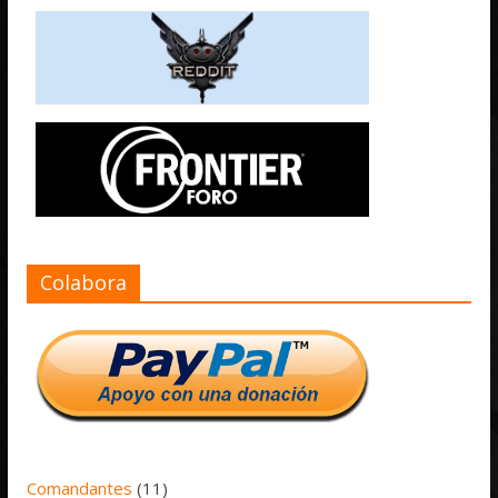
Colabora
Comandantes
(11)