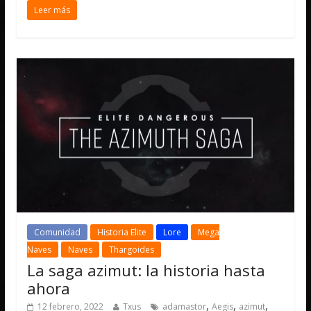
Leer más
Comunidad
Historia Elite
Lore
Mega
Naves
Naves
Thargoides
La saga azimut: la historia hasta
ahora
,
,
,
12 febrero, 2022
Txus
adamastor
Aegis
azimut