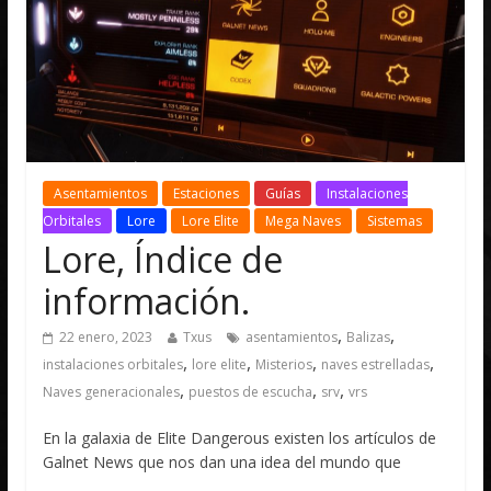
Asentamientos
Estaciones
Guías
Instalaciones
Orbitales
Lore
Lore Elite
Mega Naves
Sistemas
Lore, Índice de
información.
,
,
22 enero, 2023
Txus
asentamientos
Balizas
,
,
,
,
instalaciones orbitales
lore elite
Misterios
naves estrelladas
,
,
,
Naves generacionales
puestos de escucha
srv
vrs
En la galaxia de Elite Dangerous existen los artículos de
Galnet News que nos dan una idea del mundo que