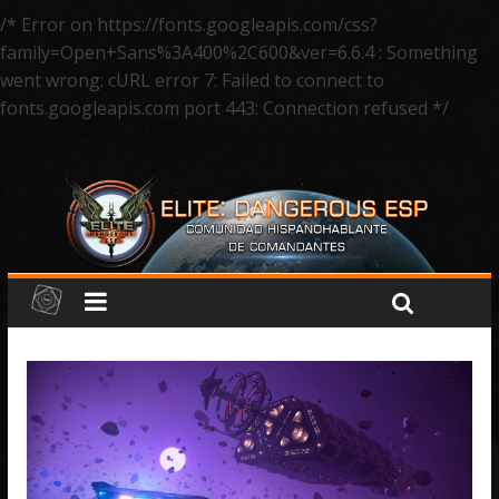
/* Error on https://fonts.googleapis.com/css?
family=Open+Sans%3A400%2C600&ver=6.6.4 : Something
went wrong: cURL error 7: Failed to connect to
fonts.googleapis.com port 443: Connection refused */