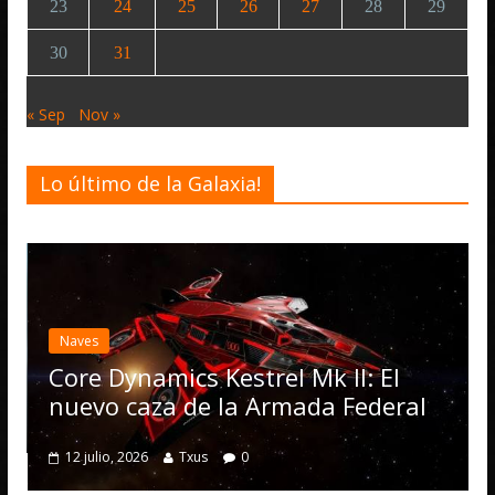
23
24
25
26
27
28
29
30
31
« Sep
Nov »
Lo último de la Galaxia!
Naves
Core Dynamics Kestrel Mk II: El
nuevo caza de la Armada Federal
12 julio, 2026
Txus
0