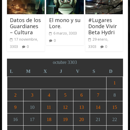
Datos de los
El mono y su
#Lugares
Guardianes
Lore.
Donde Vivir
– Cultura
Beta Hydri
6 marzo, 3303
17 noviembre,
29 enero,
0
3303
0
3303
0
octubre 3303
L
M
X
J
V
S
D
1
2
3
4
5
6
7
8
9
10
11
12
13
14
15
16
17
18
19
20
21
22