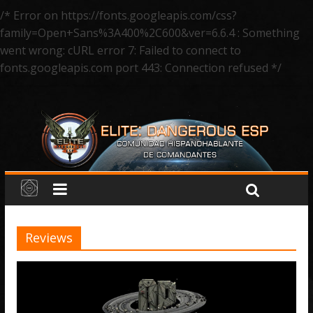
/* Error on https://fonts.googleapis.com/css?
family=Open+Sans%3A400%2C600&ver=6.6.4 : Something
went wrong: cURL error 7: Failed to connect to
fonts.googleapis.com port 443: Connection refused */
Reviews