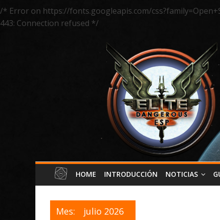
/* Error on https://fonts.googleapis.com/css?family=Open+
443: Connection refused */
HOME
INTRODUCCIÓN
NOTICIAS
G
Mes:
julio 2026