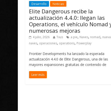
Desarrollo
Noticias
Elite Dangerous recibe la
actualización 4.4.0: llegan las
Operations, el vehículo Nomad 
numerosas mejoras
,
,
,
4 julio, 2026
Txus
a pie
Naves
nomad
nueva
,
,
,
naves
operaciones
operations
Powerplay
Frontier Developments ha lanzado la esperada
actualización 4.4.0 de Elite Dangerous, una de las
mayores expansiones gratuitas de contenido de
Leer más