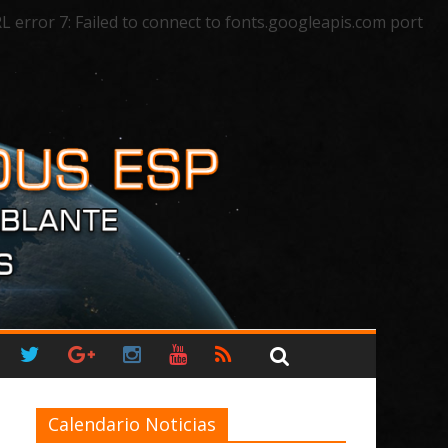
rror 7: Failed to connect to fonts.googleapis.com port
Calendario Noticias