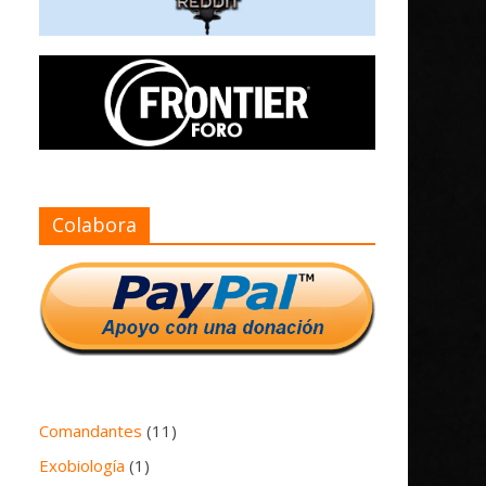
Colabora
Comandantes
(11)
Exobiología
(1)