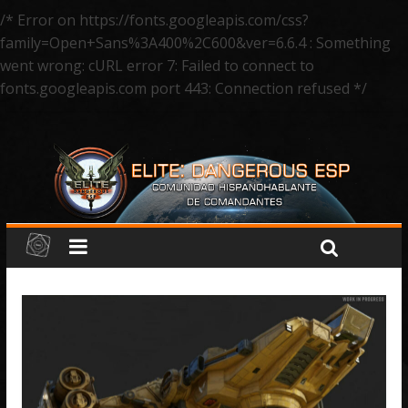
/* Error on https://fonts.googleapis.com/css?
family=Open+Sans%3A400%2C600&ver=6.6.4 : Something
went wrong: cURL error 7: Failed to connect to
fonts.googleapis.com port 443: Connection refused */