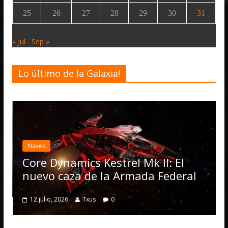
25
26
27
28
29
30
31
« Jul
Sep »
Lo último de la Galaxia!
Naves
Core Dynamics Kestrel Mk II: El
nuevo caza de la Armada Federal
12 julio, 2026
Txus
0