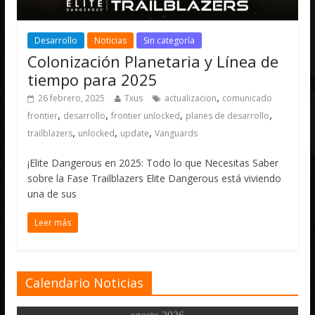
Desarrollo
Noticias
Sin categoría
Colonización Planetaria y Línea de
tiempo para 2025
,
26 febrero, 2025
Txus
actualizacion
comunicado
,
,
,
,
frontier
desarrollo
frontier unlocked
planes de desarrollo
,
,
,
trailblazers
unlocked
update
Vanguards
¡Elite Dangerous en 2025: Todo lo que Necesitas Saber
sobre la Fase Trailblazers Elite Dangerous está viviendo
una de sus
Leer más
Calendario Noticias