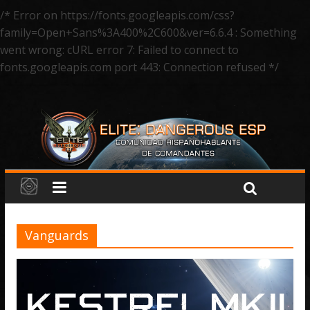
/* Error on https://fonts.googleapis.com/css?
family=Open+Sans%3A400%2C600&ver=6.6.4 : Something
went wrong: cURL error 7: Failed to connect to
fonts.googleapis.com port 443: Connection refused */
Vanguards