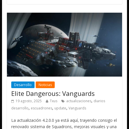
Desarrollo
Noticias
Elite Dangerous: Vanguards
,
19 agosto, 2025
Txus
actualizaciones
diarios
,
,
,
desarrollo
escuadrones
update
Vanguards
La actualización 4.2.0.0 ya está aquí, trayendo consigo el
renovado sistema de Squadrons, mejoras visuales y una