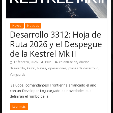
Naves
Noticias
Desarrollo 3312: Hoja de
Ruta 2026 y el Despegue
de la Kestrel Mk II
,
16 febrero, 2026
Txus
colonizacion
diarios
,
,
,
,
,
desarrollo
kestel
Naves
operaciones
planes de desarrollo
Vanguards
¡Saludos, comandantes! Frontier ha arrancado el año
con un Developer Log cargado de novedades que
definirán el rumbo de la
Leer más