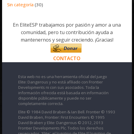
Sin categoría
(30)
En EliteESP trabajamos por pasión y amor a una
comunidad, pero tu contribución ayuda a
mantenernos y seguir creciendo. ¡Gracias!
CONTACTO
Esta web no es una herramienta oficial del juego
Elite: Dangerous y no está afiliado con Frontier
Developments ni con sus asociados. Toda la
información ofrecida está basada en información
disponible públicamente y puede no ser
completamente correcta.
Elite © 1984 David Braben & Ian Bell. Frontier © 1993
David Braben, Frontier: First Encounters © 1995
David Braben y Elite: Dangerous © 2012, 2013
Frontier Developments Plc. Todos los derechos
reservados. 'Elite', el logotipo de Elite El logotipo de