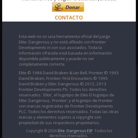
CONTACTO
Esta web no es una herramienta oficial del juego
Elite: Dangerous y no está afiliado con Frontier
Developments ni con sus asociados. Toda la
información ofrecida está basada en información
disponible públicamente y puede no ser
completamente correcta.
Elite © 1984 David Braben & Ian Bell. Frontier © 1993
David Braben, Frontier: First Encounters © 1995
David Braben y Elite: Dangerous © 2012, 2013
Frontier Developments Plc. Todos los derechos
reservados. 'Elite', el logotipo de Elite El logotipo de
Elite: Dangerous, 'Frontier' y el logotipo de Frontier
son marcas registradas de Frontier Developments
PLC. Todos los derechos reservados. Todas las otras
marcas y elementos sujetos a copyright son
propiedad de sus respectivos propietarios.
Copyright © 2026
Elite: Dangerous ESP
. Todos los
derechos reservados..