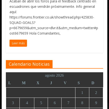
Acaban de abrir los foros para el feedback centrado en
escuadrones que vendrán próximamente. Info general
aquí:
https://forums.frontier.co.uk/showthread.php/425830-
SQUAD-GOALS?
p=6679659&utm_source=dlvr.it&utm_medium=twitter#p
ost6679659 Hola Comandantes,
Leer más
Calendario Noticias
agosto 2026
L
M
X
J
V
S
D
1
2
3
4
5
6
7
8
9