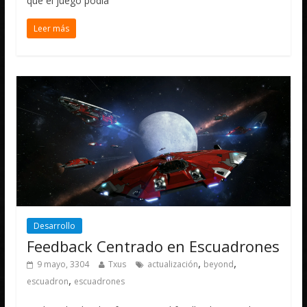
que el juego podía
Leer más
Desarrollo
Feedback Centrado en Escuadrones
,
,
9 mayo, 3304
Txus
actualización
beyond
,
escuadron
escuadrones