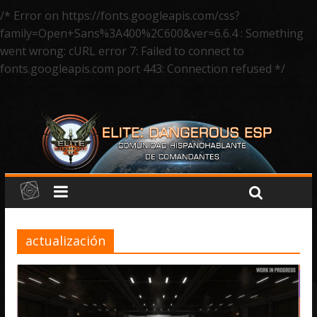
/* Error on https://fonts.googleapis.com/css?
family=Open+Sans%3A400%2C600&ver=6.6.4 : Something
went wrong: cURL error 7: Failed to connect to
fonts.googleapis.com port 443: Connection refused */
actualización