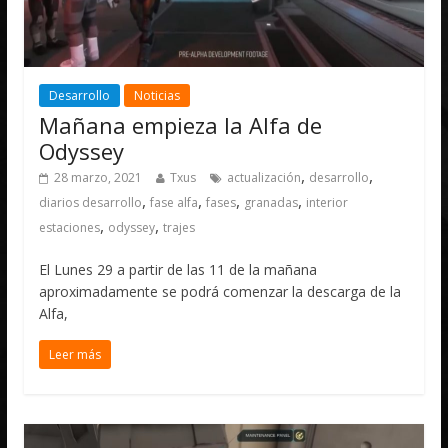
Desarrollo
Noticias
Mañana empieza la Alfa de
Odyssey
,
,
28 marzo, 2021
Txus
actualización
desarrollo
,
,
,
,
diarios desarrollo
fase alfa
fases
granadas
interior
,
,
estaciones
odyssey
trajes
El Lunes 29 a partir de las 11 de la mañana
aproximadamente se podrá comenzar la descarga de la
Alfa,
Leer más