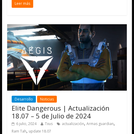
Leer más
Desarrollo
Noticias
Elite Dangerous | Actualización
18.07 – 5 de Julio de 2024
,
,
6 julio, 2024
Txus
actualización
Armas guardian
,
Ram Tah
update 18.07