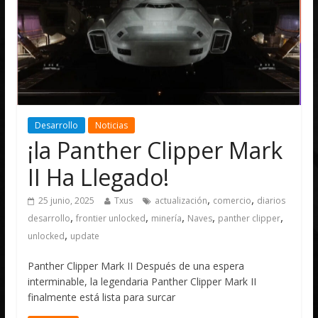
Desarrollo
Noticias
¡la Panther Clipper Mark
II Ha Llegado!
,
,
25 junio, 2025
Txus
actualización
comercio
diarios
,
,
,
,
,
desarrollo
frontier unlocked
minería
Naves
panther clipper
,
unlocked
update
Panther Clipper Mark II Después de una espera
interminable, la legendaria Panther Clipper Mark II
finalmente está lista para surcar