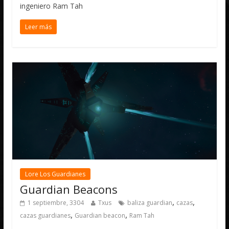
ingeniero Ram Tah
Leer más
Lore Los Guardianes
Guardian Beacons
,
,
1 septiembre, 3304
Txus
baliza guardian
cazas
,
,
cazas guardianes
Guardian beacon
Ram Tah