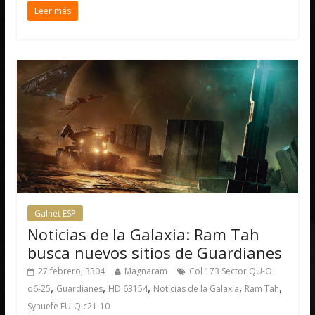
Leer más
Galnet ESP
Noticias de la Galaxia: Ram Tah
busca nuevos sitios de Guardianes
27 febrero, 3304
Magnaram
Col 173 Sector QU-O
,
,
,
,
,
d6-25
Guardianes
HD 63154
Noticias de la Galaxia
Ram Tah
Synuefe EU-Q c21-10