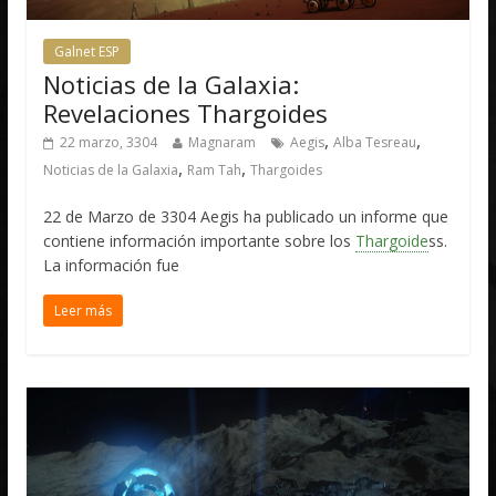
Galnet ESP
Noticias de la Galaxia:
Revelaciones Thargoides
,
,
22 marzo, 3304
Magnaram
Aegis
Alba Tesreau
,
,
Noticias de la Galaxia
Ram Tah
Thargoides
22 de Marzo de 3304 Aegis ha publicado un informe que
contiene información importante sobre los
Thargoide
ss.
La información fue
Leer más