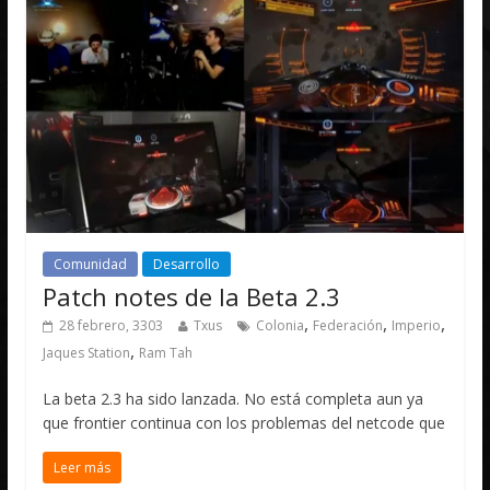
Comunidad
Desarrollo
Patch notes de la Beta 2.3
,
,
,
28 febrero, 3303
Txus
Colonia
Federación
Imperio
,
Jaques Station
Ram Tah
La beta 2.3 ha sido lanzada. No está completa aun ya
que frontier continua con los problemas del netcode que
Leer más