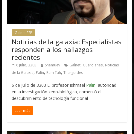
Galnet ESP
Noticias de la galaxia: Especialistas
responden a los hallazgos
recientes
,
,
6 julio, 3303
Shemuev
Galnet
Guardianes
Noticias
,
,
,
de la Galaxia
Palin
Ram Tah
Thargoides
6 de julio de 3303 El profesor Ishmael
Palin
, autoridad
en la investigación xeno-biológica, comentó el
descubrimiento de tecnología funcional
Leer más