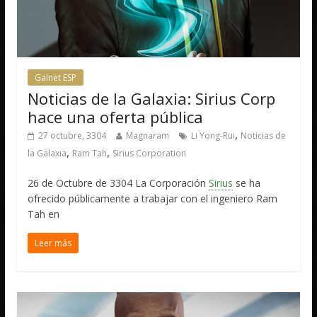
Galnet ESP
Noticias de la Galaxia: Sirius Corp
hace una oferta pública
,
27 octubre, 3304
Magnaram
Li Yong-Rui
Noticias de
,
,
la Galaxia
Ram Tah
Sirius Corporation
26 de Octubre de 3304 La Corporación
Sirius
se ha
ofrecido públicamente a trabajar con el ingeniero Ram
Tah en
Leer más