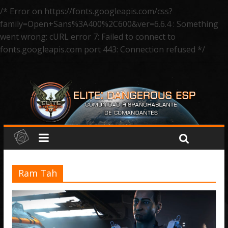
/* Error on https://fonts.googleapis.com/css?
family=Open+Sans%3A400%2C600&ver=6.6.4 : Something
went wrong: cURL error 7: Failed to connect to
fonts.googleapis.com port 443: Connection refused */
Ram Tah