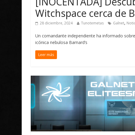
[INOCENTADA] Descub
Witchspace cerca de B
,
28 diciembre, 2024
Tunotemetas
Galnet
Noti
Un comandante independiente ha informado sobre l
icónica nebulosa Barnard’s
Leer más