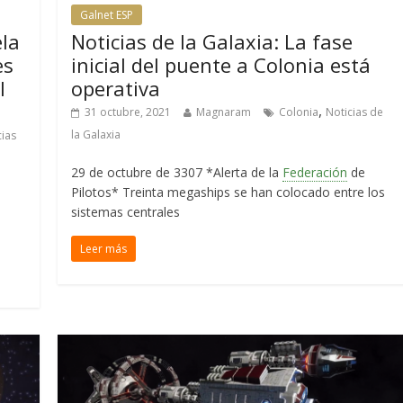
Galnet ESP
la
Noticias de la Galaxia: La fase
es
inicial del puente a Colonia está
l
operativa
,
31 octubre, 2021
Magnaram
Colonia
Noticias de
la Galaxia
cias
29 de octubre de 3307 *Alerta de la
Federación
de
Pilotos* Treinta megaships se han colocado entre los
sistemas centrales
Leer más