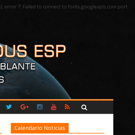
rror 7: Failed to connect to fonts.googleapis.com port
Calendario Noticias