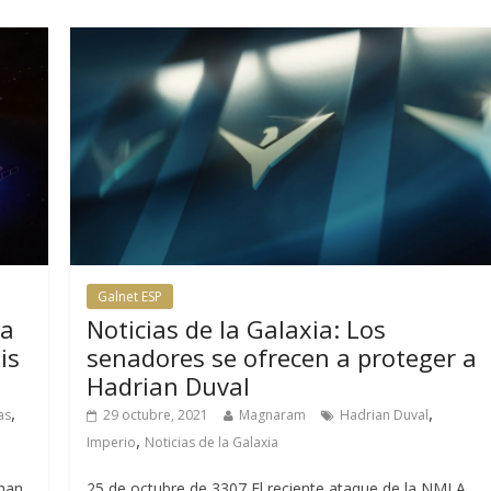
Galnet ESP
za
Noticias de la Galaxia: Los
is
senadores se ofrecen a proteger a
Hadrian Duval
,
,
as
29 octubre, 2021
Magnaram
Hadrian Duval
,
Imperio
Noticias de la Galaxia
 han
25 de octubre de 3307 El reciente ataque de la NMLA