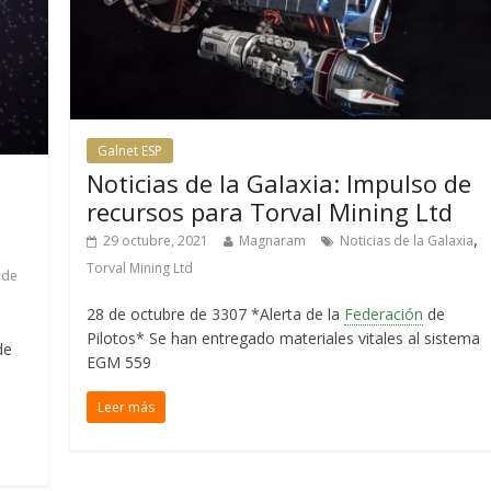
Galnet ESP
Noticias de la Galaxia: Impulso de
recursos para Torval Mining Ltd
,
29 octubre, 2021
Magnaram
Noticias de la Galaxia
Torval Mining Ltd
 de
28 de octubre de 3307 *Alerta de la
Federación
de
Pilotos* Se han entregado materiales vitales al sistema
de
EGM 559
Leer más