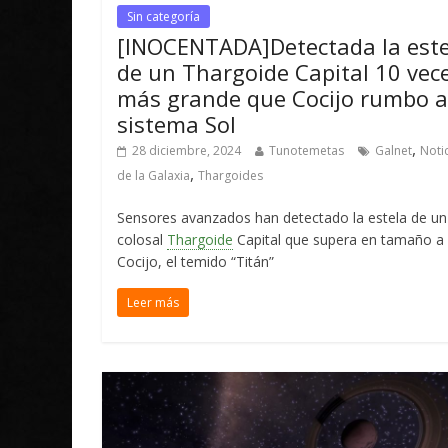
Sin categoría
[INOCENTADA]Detectada la este
de un Thargoide Capital 10 vec
más grande que Cocijo rumbo a
sistema Sol
,
28 diciembre, 2024
Tunotemetas
Galnet
Noti
,
de la Galaxia
Thargoides
Sensores avanzados han detectado la estela de un
colosal
Thargoide
Capital que supera en tamaño a
Cocijo, el temido “Titán”
Leer más