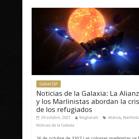
Galnet ESP
Noticias de la Galaxia: La Alian
y los Marlinistas abordan la cris
de los refugiados
,
29 octubre, 2021
Magnaram
Alianza
Marlinist
Noticias de la Galaxia
26 de octubre de 3307 Las colonias marlinistas se