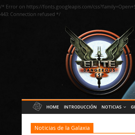
/* Error on https://fonts.googleapis.com/css?family=Open+
443: Connection refused */
HOME
INTRODUCCIÓN
NOTICIAS
G
Noticias de la Galaxia