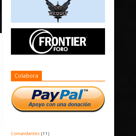
Colabora
Comandantes
(11)