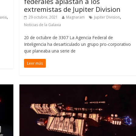
federales aplastan a los
extremistas de Jupiter Division
,
,
axia
29 octubre, 2021
Magnaram
Jupiter Division
Noticias de la Galaxia
20 de octubre de 3307 La Agencia Federal de
Inteligencia ha desarticulado un grupo pro-corporativo
que planeaba una serie de
Leer más