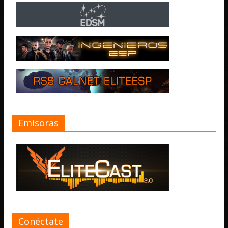
Emisoras
Conéctate