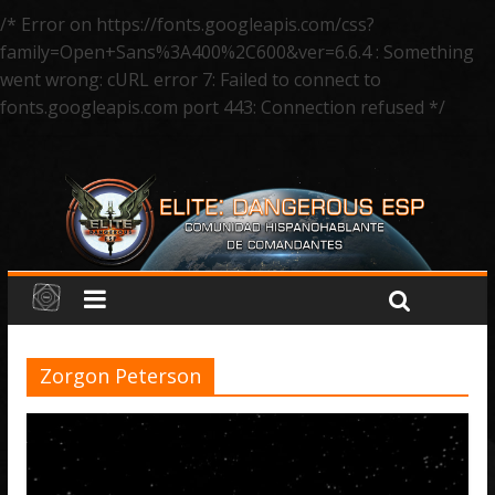
/* Error on https://fonts.googleapis.com/css?
family=Open+Sans%3A400%2C600&ver=6.6.4 : Something
went wrong: cURL error 7: Failed to connect to
fonts.googleapis.com port 443: Connection refused */
Zorgon Peterson