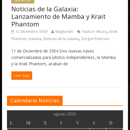
Galnet ESP
Noticias de la Galaxia:
Lanzamiento de Mamba y Krait
Phantom
,
12 diciembre, 3304
Magnaram
Faulcon deLacy
Krait
,
,
,
Phantom
mamba
Noticias de la Galaxia
Zorgon Peterson
11 de Diciembre de 3304 Dos nuevas naves
comercializadas para pilotos independientes, la Mamba
y la Krait Phantom, acaban de
Leer más
Calendario Noticias
agosto 2026
L
M
X
J
V
S
D