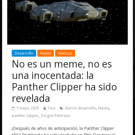
Desarrollo
Naves
Noticias
No es un meme, no es
una inocentada: la
Panther Clipper ha sido
revelada
,
,
1 mayo, 2025
Txus
diarios desarrollo
Naves
,
panther clipper
Zorgon Peterson
¡Después de años de anticipación, la Panther Clipper
MK2 finalmente ha sido revelado en Elite Dangerous!