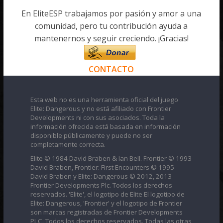
En EliteESP trabajamos por pasión y amor a una
comunidad, pero tu contribución ayuda a
mantenernos y seguir creciendo. ¡Gracias!
CONTACTO
Esta web no es una herramienta oficial del juego
Elite: Dangerous y no está afiliado con Frontier
Developments ni con sus asociados. Toda la
información ofrecida está basada en información
disponible públicamente y puede no ser
completamente correcta.
Elite © 1984 David Braben & Ian Bell. Frontier © 1993
David Braben, Frontier: First Encounters © 1995
David Braben y Elite: Dangerous © 2012, 2013
Frontier Developments Plc. Todos los derechos
reservados. 'Elite', el logotipo de Elite El logotipo de
Elite: Dangerous, 'Frontier' y el logotipo de Frontier
son marcas registradas de Frontier Developments
PLC. Todos los derechos reservados. Todas las otras