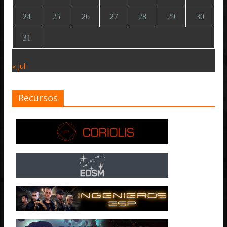
24
25
26
27
28
29
30
31
« Jul
Recursos