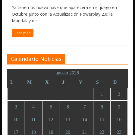
Ya tenemos nueva nave que aparecerá en el juego en
Octubre junto con la Actualización Powerplay 2.0: la
Mandalay de
Leer más
Calendario Noticias
agosto 2026
L
M
X
J
V
S
D
1
2
3
4
5
6
7
8
9
10
11
12
13
14
15
16
17
18
19
20
21
22
23