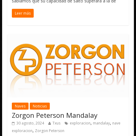
sabíamos que su capacidad de salto superará a la de
Leer más
Naves
Noticias
Zorgon Peterson Mandalay
,
,
30 agosto, 2024
Txus
exploracion
mandalay
nave
,
exploracion
Zorgon Peterson