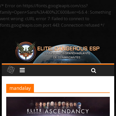
/* Error on https://fonts.googleapis.com/css?
family=Open+Sans%3A400%2C600&ver=6.6.4 : Something
went wrong: cURL error 7: Failed to connect to
fonts.googleapis.com port 443: Connection refused */
mandalay