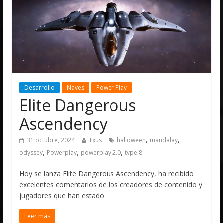
Desarrollo
Naves
Power Play
Elite Dangerous
Ascendency
,
,
31 octubre, 2024
Txus
halloween
mandalay
,
,
,
odyssey
Powerplay
powerplay 2.0
type 8
Hoy se lanza Elite Dangerous Ascendency, ha recibido
excelentes comentarios de los creadores de contenido y
jugadores que han estado
Leer más