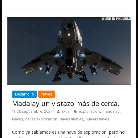
Desarrollo
Naves
Madalay un vistazo más de cerca.
,
,
26 septiembre, 2024
Txus
exploracion
mandalay
,
,
,
Naves
naves exploracion
naves nuevas
nuevas naves
Como ya sabíamos es una nave de exploración, pero no