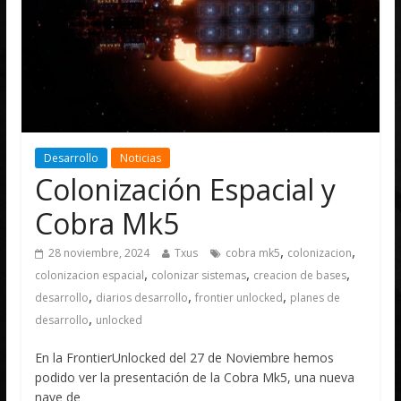
Desarrollo
Noticias
Colonización Espacial y
Cobra Mk5
,
,
28 noviembre, 2024
Txus
cobra mk5
colonizacion
,
,
,
colonizacion espacial
colonizar sistemas
creacion de bases
,
,
,
desarrollo
diarios desarrollo
frontier unlocked
planes de
,
desarrollo
unlocked
En la FrontierUnlocked del 27 de Noviembre hemos
podido ver la presentación de la Cobra Mk5, una nueva
nave de