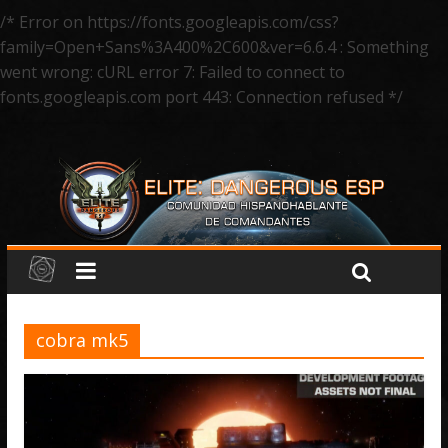
/* Error on https://fonts.googleapis.com/css?
family=Open+Sans%3A400%2C600&ver=6.6.4 : Something
went wrong: cURL error 7: Failed to connect to
fonts.googleapis.com port 443: Connection refused */
cobra mk5