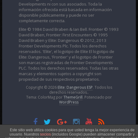
Developments ni con sus asociados. Toda la
información ofrecida está basada en información
disponible públicamente y puede no ser
completamente correcta.
Elite © 1984 David Braben & Ian Bell. Frontier © 1993
David Braben, Frontier: First Encounters © 1995
David Braben y Elite: Dangerous © 2012, 2013
Frontier Developments Plc. Todos los derechos
reservados. 'Elite', el logotipo de Elite El logotipo de
Elite: Dangerous, 'Frontier' y el logotipo de Frontier
son marcas registradas de Frontier Developments
PLC. Todos los derechos reservados. Todas las otras
marcas y elementos sujetos a copyright son
propiedad de sus respectivos propietarios.
Copyright © 2026
Elite: Dangerous ESP
. Todos los
derechos reservados..
Tema: ColorMag por
ThemeGrill
. Potenciado por
WordPress
Esta obra está bajo una
Licencia Creative Commons
Este sitio web utiliza cookies para que usted tenga la mejor experiencia de
usuario. Nuestros
socios
(incluidos Google) pueden almacener compartir y