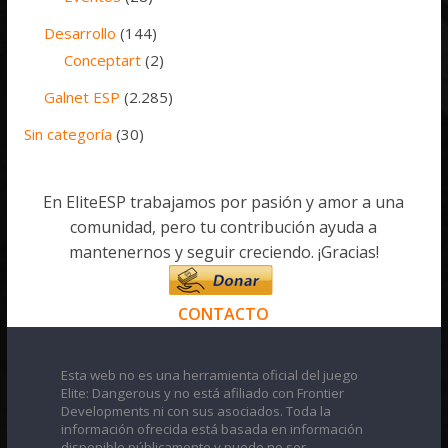
Desarrollo
(144)
Conceptart
(2)
Galnet ESP
(2.285)
Sin categoría
(30)
En EliteESP trabajamos por pasión y amor a una
comunidad, pero tu contribución ayuda a
mantenernos y seguir creciendo. ¡Gracias!
CONTACTO
Esta web no es una herramienta oficial del juego
Elite: Dangerous y no está afiliado con Frontier
Developments ni con sus asociados. Toda la
información ofrecida está basada en información
disponible públicamente y puede no ser