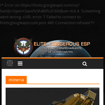
/* Error on https://fonts.googleapis.com/css?
family=Open+Sans%3A400%2C600&ver=6.6.4 : Something
went wrong: cURL error 7: Failed to connect to
fonts.googleapis.com port 443: Connection refused */
mineria