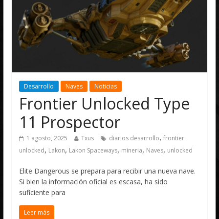
Desarrollo
Naves
Noticias
Frontier Unlocked Type
11 Prospector
,
1 agosto, 2025
Txus
diarios desarrollo
frontier
,
,
,
,
,
unlocked
Lakon
Lakon Spaceways
mineria
Naves
unlocked
Elite Dangerous se prepara para recibir una nueva nave.
Si bien la información oficial es escasa, ha sido
suficiente para
Leer más