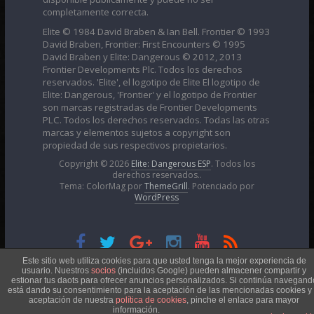
completamente correcta.
Elite © 1984 David Braben & Ian Bell. Frontier © 1993
David Braben, Frontier: First Encounters © 1995
David Braben y Elite: Dangerous © 2012, 2013
Frontier Developments Plc. Todos los derechos
reservados. 'Elite', el logotipo de Elite El logotipo de
Elite: Dangerous, 'Frontier' y el logotipo de Frontier
son marcas registradas de Frontier Developments
PLC. Todos los derechos reservados. Todas las otras
marcas y elementos sujetos a copyright son
propiedad de sus respectivos propietarios.
Copyright © 2026
Elite: Dangerous ESP
. Todos los
derechos reservados..
Tema: ColorMag por
ThemeGrill
. Potenciado por
WordPress
Esta obra está bajo una
Licencia Creative Commons
Este sitio web utiliza cookies para que usted tenga la mejor experiencia de
usuario. Nuestros
socios
(incluidos Google) pueden almacener compartir y
estionar tus daots para ofrecer anuncios personalizados. Si continúa navegand
está dando su consentimiento para la aceptación de las mencionadas cookies y 
Atribución-NoComercial 4.0 Internacional
aceptación de nuestra
política de cookies
, pinche el enlace para mayor
información.