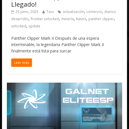
Llegado!
,
,
25 junio, 2025
Txus
actualización
comercio
diarios
,
,
,
,
,
desarrollo
frontier unlocked
minería
Naves
panther clipper
,
unlocked
update
Panther Clipper Mark II Después de una espera
interminable, la legendaria Panther Clipper Mark II
finalmente está lista para surcar
Leer más