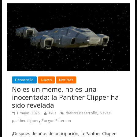
Desarrollo
Naves
Noticias
No es un meme, no es una
inocentada: la Panther Clipper ha
sido revelada
,
,
1 mayo, 2025
Txus
diarios desarrollo
Naves
,
panther clipper
Zorgon Peterson
¡Después de años de anticipación, la Panther Clipper