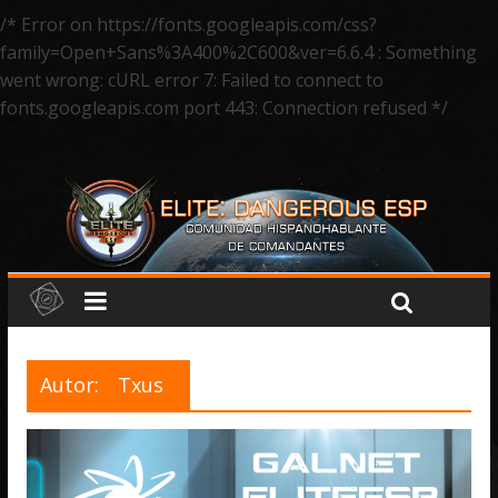
/* Error on https://fonts.googleapis.com/css?
family=Open+Sans%3A400%2C600&ver=6.6.4 : Something
went wrong: cURL error 7: Failed to connect to
fonts.googleapis.com port 443: Connection refused */
Autor:
Txus