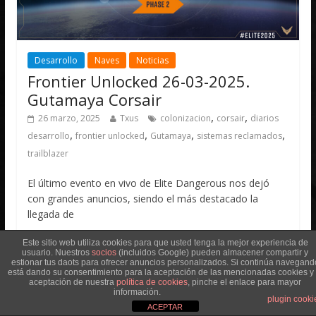
Desarrollo
Naves
Noticias
Frontier Unlocked 26-03-2025.
Gutamaya Corsair
,
,
26 marzo, 2025
Txus
colonizacion
corsair
diarios
,
,
,
,
desarrollo
frontier unlocked
Gutamaya
sistemas reclamados
trailblazer
El último evento en vivo de Elite Dangerous nos dejó
con grandes anuncios, siendo el más destacado la
llegada de
Leer más
Este sitio web utiliza cookies para que usted tenga la mejor experiencia de
usuario. Nuestros
socios
(incluidos Google) pueden almacener compartir y
estionar tus daots para ofrecer anuncios personalizados. Si continúa navegand
está dando su consentimiento para la aceptación de las mencionadas cookies y 
aceptación de nuestra
política de cookies
, pinche el enlace para mayor
información.
plugin cooki
ACEPTAR