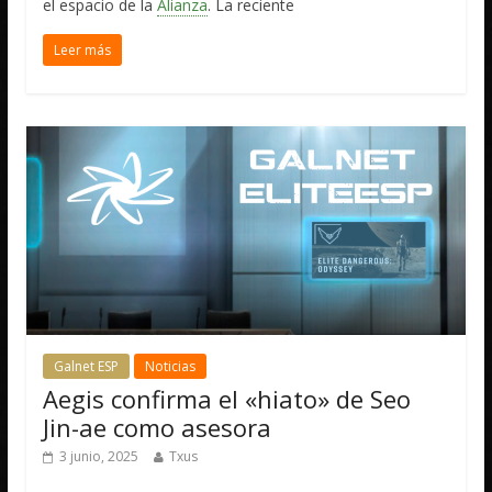
el espacio de la
Alianza
. La reciente
Leer más
Galnet ESP
Noticias
Aegis confirma el «hiato» de Seo
Jin-ae como asesora
3 junio, 2025
Txus