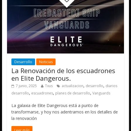
Desarrollo
Noticias
La Renovación de los escuadrones
en Elite Dangerous.
,
,
7 junio, 2025
Txus
actualizacion
desarrollo
diarios
,
,
,
desarrollo
escuadrones
planes de desarrollo
Vanguards
La galaxia de Elite Dangerous está a punto de
transformarse, y hoy nos adentramos en los detalles de
la renovación
Leer más