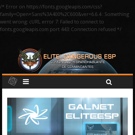
/* Error on https://fonts.googleapis.com/css?
family=Open+Sans%3A400%2C600&ver=6.6.4 : Something
went wrong: cURL error 7: Failed to connect to
fonts.googleapis.com port 443: Connection refused */