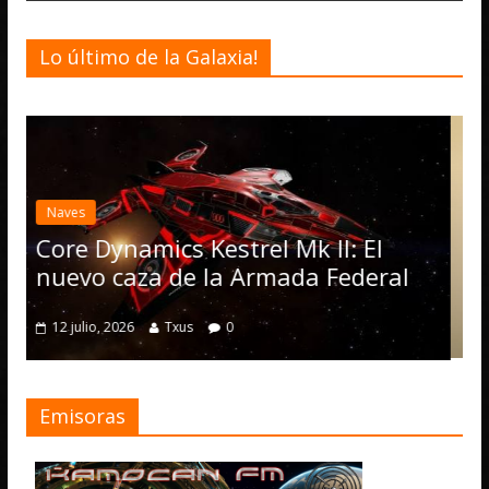
Lo último de la Galaxia!
Desarrollo
Noticias
Elite Dangerous recibe la
actualización 4.4.0: llegan
Operations, el vehículo 
 Mk II: El
numerosas mejoras
ada Federal
4 julio, 2026
Txus
0
Emisoras