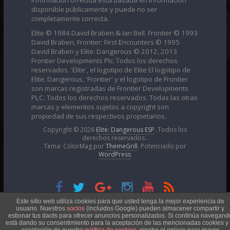
disponible públicamente y puede no ser
completamente correcta.
Elite © 1984 David Braben & Ian Bell. Frontier © 1993
David Braben, Frontier: First Encounters © 1995
David Braben y Elite: Dangerous © 2012, 2013
Frontier Developments Plc. Todos los derechos
reservados. 'Elite', el logotipo de Elite El logotipo de
Elite: Dangerous, 'Frontier' y el logotipo de Frontier
son marcas registradas de Frontier Developments
PLC. Todos los derechos reservados. Todas las otras
marcas y elementos sujetos a copyright son
propiedad de sus respectivos propietarios.
Copyright © 2026
Elite: Dangerous ESP
. Todos los
derechos reservados..
Tema: ColorMag por
ThemeGrill
. Potenciado por
WordPress
Esta obra está bajo una
Licencia Creative Commons
Este sitio web utiliza cookies para que usted tenga la mejor experiencia de
usuario. Nuestros
socios
(incluidos Google) pueden almacener compartir y
estionar tus daots para ofrecer anuncios personalizados. Si continúa navegand
está dando su consentimiento para la aceptación de las mencionadas cookies y 
Atribución-NoComercial 4.0 Internacional