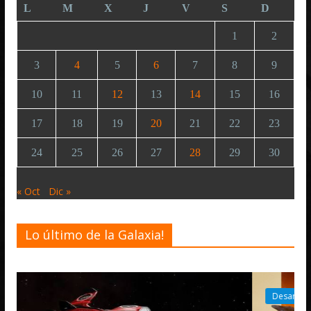
L
M
X
J
V
S
D
1
2
3
4
5
6
7
8
9
10
11
12
13
14
15
16
17
18
19
20
21
22
23
24
25
26
27
28
29
30
« Oct
Dic »
Lo último de la Galaxia!
Desarrollo
Noticias