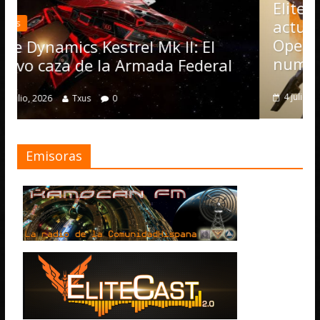
Elite Dangerous recibe la
actualización 4.4.0: llegan l
Operations, el vehículo Nom
k II: El
numerosas mejoras
a Federal
4 julio, 2026
Txus
0
Emisoras