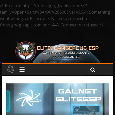
/* Error on https://fonts.googleapis.com/css?
family=Open+Sans%3A400%2C600&ver=6.6.4 : Something
went wrong: cURL error 7: Failed to connect to
fonts.googleapis.com port 443: Connection refused */