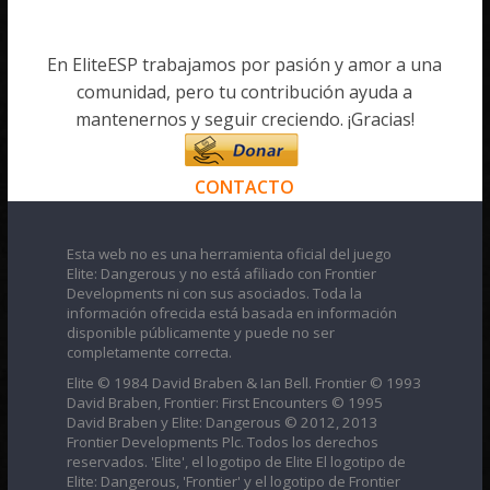
En EliteESP trabajamos por pasión y amor a una
comunidad, pero tu contribución ayuda a
mantenernos y seguir creciendo. ¡Gracias!
CONTACTO
Esta web no es una herramienta oficial del juego
Elite: Dangerous y no está afiliado con Frontier
Developments ni con sus asociados. Toda la
información ofrecida está basada en información
disponible públicamente y puede no ser
completamente correcta.
Elite © 1984 David Braben & Ian Bell. Frontier © 1993
David Braben, Frontier: First Encounters © 1995
David Braben y Elite: Dangerous © 2012, 2013
Frontier Developments Plc. Todos los derechos
reservados. 'Elite', el logotipo de Elite El logotipo de
Elite: Dangerous, 'Frontier' y el logotipo de Frontier