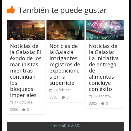
También te puede gustar
Noticias de
Noticias de
Noticias de
la Galaxia: El
la Galaxia:
la Galaxia:
éxodo de los
Intrigantes
La iniciativa
marlinistas
registros de
de entrega
mientras
expedicione
de
continúan
s en la
alimentos
los
superficie
concluye
bloqueos
con éxito
10 febrero,
imperiales
29 agosto,
3303
0
17 octubre,
3305
0
3306
0
noviembre 2025