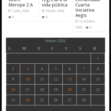
Merope 2 A
vida pública
Cuarta
Iniciativa
1 julio, 3302
29 julio, 3302
Aegis
0
0
12 octubre,
3303
0
febrero 2026
L
M
X
J
V
S
D
1
2
3
4
5
6
7
8
9
10
11
12
13
14
15
16
17
18
19
20
21
22
23
24
25
26
27
28