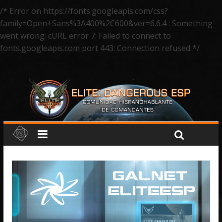
/* Error on https://fonts.googleapis.com/css?
family=Open+Sans%3A400%2C600&ver=6.6.4 : Something
went wrong: cURL error 7: Failed to connect to
fonts.googleapis.com port 443: Connection refused */