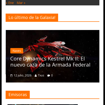
« Ene
Mar »
Lo último de la Galaxia!
Desarrollo
Noticias
Elite Dangerous re
actualización 4.4.0
Operations, el ve
 Kestrel Mk II: El
numerosas mejor
e la Armada Federal
4 julio, 2026
Txus
0
s
0
Emisoras