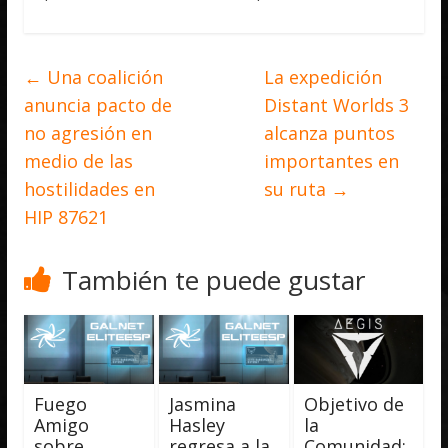
←
Una coalición
La expedición
anuncia pacto de
Distant Worlds 3
no agresión en
alcanza puntos
medio de las
importantes en
hostilidades en
su ruta
→
HIP 87621
También te puede gustar
Fuego
Jasmina
Objetivo de
Amigo
Hasley
la
sobre
regresa a la
Comunidad: