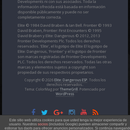
Developments ni con sus asociados. Toda la
información ofrecida está basada en información
disponible públicamente y puede no ser
completamente correcta.
Elite © 1984 David Braben & Ian Bell. Frontier © 1993
David Braben, Frontier: First Encounters © 1995
David Braben y Elite: Dangerous © 2012, 2013
Frontier Developments Plc. Todos los derechos
reservados. 'Elite', el logotipo de Elite El logotipo de
Elite: Dangerous, 'Frontier' y el logotipo de Frontier
son marcas registradas de Frontier Developments
PLC. Todos los derechos reservados. Todas las otras
marcas y elementos sujetos a copyright son
propiedad de sus respectivos propietarios.
Copyright © 2026
Elite: Dangerous ESP
. Todos los
derechos reservados..
Tema: ColorMag por
ThemeGrill
. Potenciado por
WordPress
Esta obra está bajo una
Licencia Creative Commons
Este sitio web utiliza cookies para que usted tenga la mejor experiencia de
usuario. Nuestros
socios
(incluidos Google) pueden almacener compartir y
estionar tus daots para ofrecer anuncios personalizados. Si continúa navegand