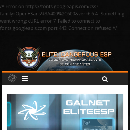
/* Error on https://fonts.googleapis.com/css?
family=Open+Sans%3A400%2C600&ver=6.6.4 : Something
went wrong: cURL error 7: Failed to connect to
fonts.googleapis.com port 443: Connection refused */