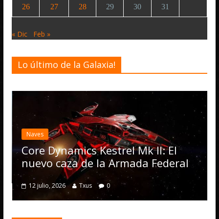
26
27
28
29
30
31
« Dic
Feb »
Lo último de la Galaxia!
Desarrollo
Noticias
Elite Dangerous recibe
actualización 4.4.0: ll
Operations, el vehícu
rel Mk II: El
numerosas mejoras
 Armada Federal
4 julio, 2026
Txus
0