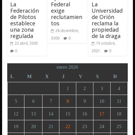
La
Federal
La
Federación
exige
Universidad
de Pilotos
reclutamien
de Orión
establece
tos
reclama la
una zona
propiedad
28 diciembre,
regulada
de la draga
3300
0
22 abril, 3305
15 octubre,
0
2021
0
enero 2026
L
M
X
J
V
S
D
1
2
3
4
5
6
7
8
9
10
11
12
13
14
15
16
17
18
19
20
21
22
23
24
25