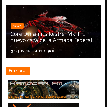
Desarrollo
Notici
Elite Danger
actualización
Operations, 
amics Kestrel Mk II: El
numerosas 
aza de la Armada Federal
4 julio, 2026
Txu
26
Txus
0
Emisoras