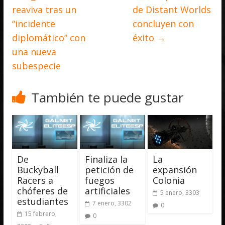
reaviva tras un
de Distant Worlds
“incidente
concluyen con
diplomático” con
éxito
→
una nueva
subespecie
También te puede gustar
De
Finaliza la
La
Buckyball
petición de
expansión
Racers a
fuegos
Colonia
chóferes de
artificiales
5 enero, 3303
estudiantes
7 enero, 3302
0
15 febrero,
0