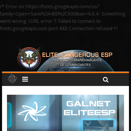
/* Error on https://fonts.googleapis.com/css?
family=Open+Sans%3A400%2C600&ver=6.6.4 : Something
went wrong: cURL error 7: Failed to connect to
fonts.googleapis.com port 443: Connection refused */