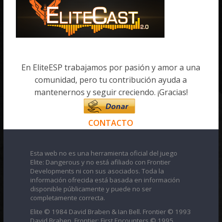
En EliteESP trabajamos por pasión y amor a una
comunidad, pero tu contribución ayuda a
mantenernos y seguir creciendo. ¡Gracias!
CONTACTO
Esta web no es una herramienta oficial del juego
Elite: Dangerous y no está afiliado con Frontier
Developments ni con sus asociados. Toda la
información ofrecida está basada en información
disponible públicamente y puede no ser
completamente correcta.
Elite © 1984 David Braben & Ian Bell. Frontier © 1993
David Braben, Frontier: First Encounters © 1995