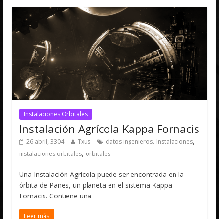
Instalaciones Orbitales
Instalación Agrícola Kappa Fornacis
,
,
26 abril, 3304
Txus
datos ingenieros
Instalaciones
,
instalaciones orbitales
orbitales
Una Instalación Agrícola puede ser encontrada en la
órbita de Panes, un planeta en el sistema Kappa
Fornacis. Contiene una
Leer más