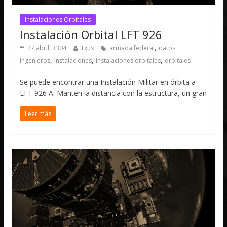
Instalaciones Orbitales
Instalación Orbital LFT 926
,
27 abril, 3304
Txus
armada federal
datos
,
,
,
ingenieros
Instalaciones
instalaciones orbitales
orbitales
Se puede encontrar una Instalación Militar en órbita a
LFT 926 A. Manten la distancia con la estructura, un gran
Leer más