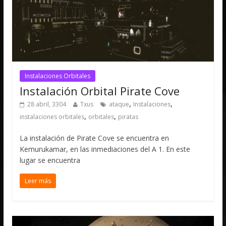
Instalaciones Orbitales
Instalación Orbital Pirate Cove
,
,
28 abril, 3304
Txus
ataque
Instalaciones
,
,
instalaciones orbitales
orbitales
piratas
La instalación de Pirate Cove se encuentra en
Kemurukamar, en las inmediaciones del A 1. En este
lugar se encuentra
Leer más