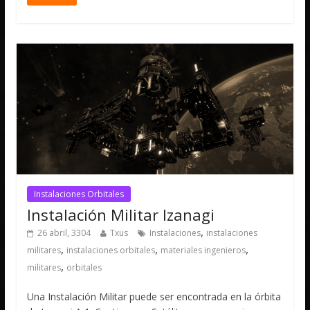
Instalaciones Orbitales
Instalación Militar Izanagi
,
26 abril, 3304
Txus
Instalaciones
instalaciones
,
,
,
militares
instalaciones orbitales
materiales ingenieros
,
militares
orbitales
Una Instalación Militar puede ser encontrada en la órbita