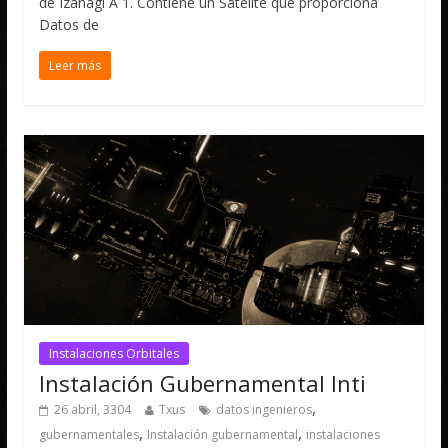
de Izanagi A 1. Contiene un Satélite que proporciona
Datos de
Leer más
Instalaciones Orbitales
Instalación Gubernamental Inti
,
26 abril, 3304
Txus
datos ingenieros
,
,
gubernamentales
Instalación gubernamental
instalaciones