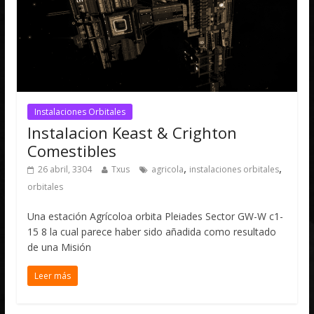
Instalaciones Orbitales
Instalacion Keast & Crighton
Comestibles
,
,
26 abril, 3304
Txus
agricola
instalaciones orbitales
orbitales
Una estación Agrícoloa orbita Pleiades Sector GW-W c1-
15 8 la cual parece haber sido añadida como resultado
de una Misión
Leer más