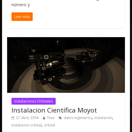
número y
Leer más
Instalaciones Orbitales
Instalacion Científica Moyot
,
,
27 abril, 3304
Txus
datos ingenieros
instalacion
,
instalacion orbital
orbital