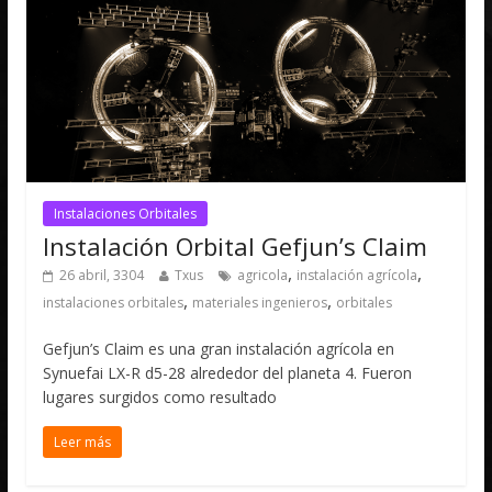
Instalaciones Orbitales
Instalación Orbital Gefjun’s Claim
,
,
26 abril, 3304
Txus
agricola
instalación agrícola
,
,
instalaciones orbitales
materiales ingenieros
orbitales
Gefjun’s Claim es una gran instalación agrícola en
Synuefai LX-R d5-28 alrededor del planeta 4. Fueron
lugares surgidos como resultado
Leer más