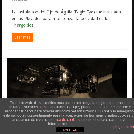
La instalacion del Ojo de Águila (Eagle Eye) fue instalada
en las Pleyades para monitorizar la actividad de los
Thargoide
s.
Leer más
Este sitio web utiliza cookies para que usted tenga la mejor experiencia de
usuario. Nuestros
socios
(incluidos Google) pueden almacener compartir y
estionar tus daots para ofrecer anuncios personalizados. Si continúa navegand
está dando su consentimiento para la aceptación de las mencionadas cookies y 
aceptación de nuestra
política de cookies
, pinche el enlace para mayor
Instalaciones Orbitales
información.
plugin cooki
Instalación no autorizada Dain
ACEPTAR