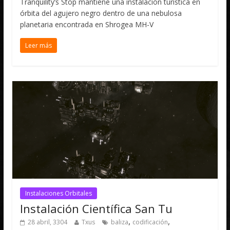
Tranquility’s Stop mantiene una instalación turística en
órbita del agujero negro dentro de una nebulosa
planetaria encontrada en Shrogea MH-V
Leer más
Instalaciones Orbitales
Instalación Científica San Tu
,
,
28 abril, 3304
Txus
baliza
codificación