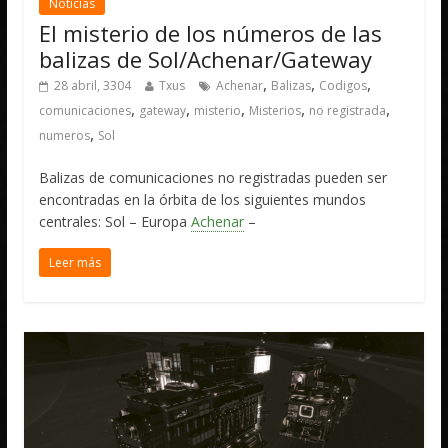
Noticias
El misterio de los números de las
balizas de Sol/Achenar/Gateway
,
,
,
28 abril, 3304
Txus
Achenar
Balizas
Codigos
,
,
,
,
,
comunicaciones
gateway
misterio
Misterios
no registrada
,
numeros
Sol
Balizas de comunicaciones no registradas pueden ser
encontradas en la órbita de los siguientes mundos
centrales: Sol – Europa
Achenar
–
Leer más