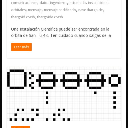
,
,
,
comunicaciones
datos ingenieros
estrellada
instalaciones
,
,
,
,
orbitales
mensaje
mensaje codificado
nave thargoide
,
thargoid crash
thargoide crash
Una Instalación Científica puede ser encontrada en la
órbita de San Tu 4 c. Ten cuidado cuando salgas de la
Leer más