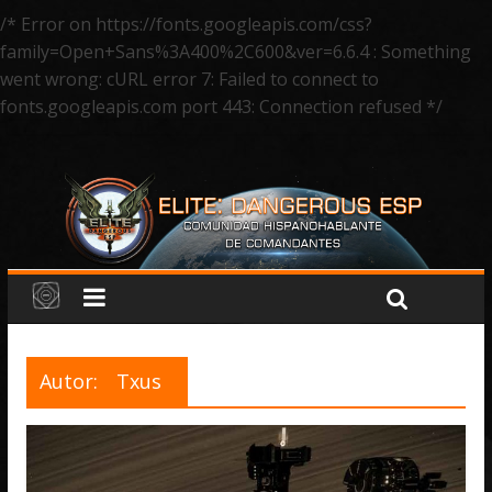
/* Error on https://fonts.googleapis.com/css?
family=Open+Sans%3A400%2C600&ver=6.6.4 : Something
went wrong: cURL error 7: Failed to connect to
fonts.googleapis.com port 443: Connection refused */
Autor:
Txus