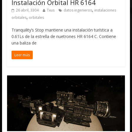
Instalación Orbital HR 6164
,
26 abril, 3304
Txus
datos ingenieros
instalaciones
,
orbitales
orbitales
Tranquility’s Stop mantiene una instalación turística a
0.61Ls de la estrella de nuetrones HR 6164 C. Contiene
una baliza de
Leer más