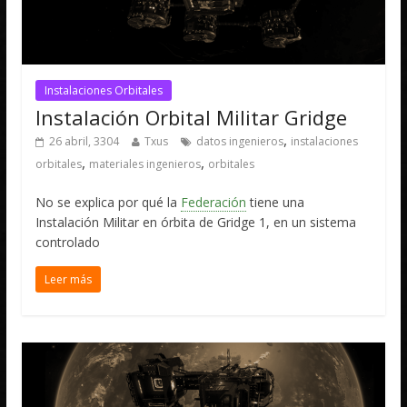
Instalaciones Orbitales
Instalación Orbital Militar Gridge
,
26 abril, 3304
Txus
datos ingenieros
instalaciones
,
,
orbitales
materiales ingenieros
orbitales
No se explica por qué la
Federación
tiene una
Instalación Militar en órbita de Gridge 1, en un sistema
controlado
Leer más