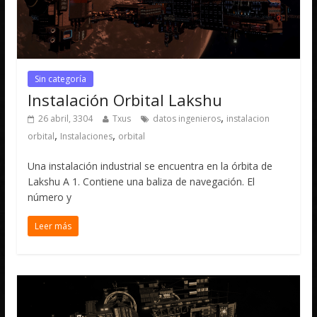
Sin categoría
Instalación Orbital Lakshu
,
26 abril, 3304
Txus
datos ingenieros
instalacion
,
,
orbital
Instalaciones
orbital
Una instalación industrial se encuentra en la órbita de
Lakshu A 1. Contiene una baliza de navegación. El
número y
Leer más