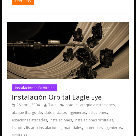
Leer más
Instalaciones Orbitales
Instalación Orbital Eagle Eye
,
,
26 abril, 3304
Txus
ataque
ataque a estaciones
,
,
,
,
ataque thargoide
datos
datos ingenieros
estaciones
,
,
,
estaciones atacadas
Instalaciones
instalaciones orbitales
,
,
,
,
listado
listado instalaciones
materiales
materiales ingenieros
orbitales