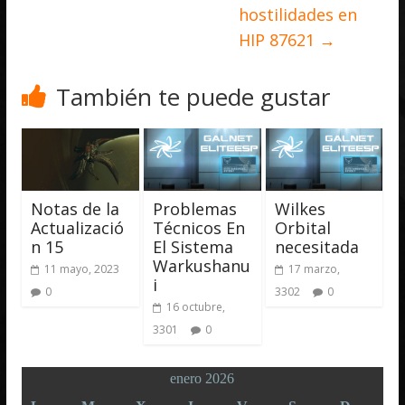
hostilidades en
HIP 87621
→
También te puede gustar
Notas de la
Problemas
Wilkes
Actualizació
Técnicos En
Orbital
n 15
El Sistema
necesitada
Warkushanu
11 mayo, 2023
17 marzo,
i
0
3302
0
16 octubre,
3301
0
enero 2026