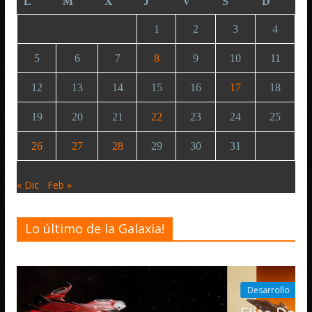
L
M
X
J
V
S
D
1
2
3
4
5
6
7
8
9
10
11
12
13
14
15
16
17
18
19
20
21
22
23
24
25
26
27
28
29
30
31
« Dic
Feb »
Lo último de la Galaxia!
Desarrollo
Noticias