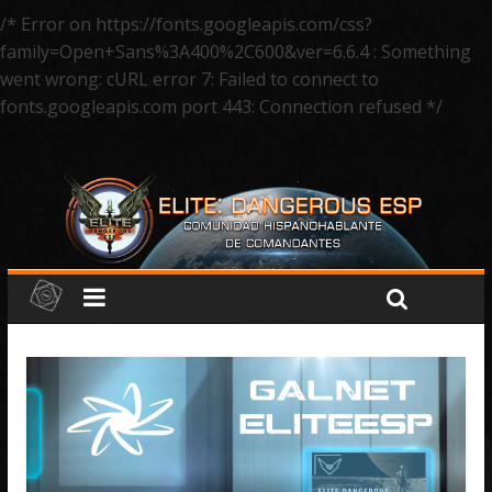
/* Error on https://fonts.googleapis.com/css?
family=Open+Sans%3A400%2C600&ver=6.6.4 : Something
went wrong: cURL error 7: Failed to connect to
fonts.googleapis.com port 443: Connection refused */