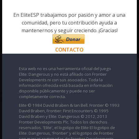
En EliteESP trabajamos por pasión y amor a una
comunidad, pero tu contribución ayuda a
mantenernos y seguir creciendo. ¡Gracias!
CONTACTO
Esta web no es una herramienta oficial del juego
Elite: Dangerous y no está afiliado con Frontier
Developments ni con sus asociados. Toda la
información ofrecida está basada en información
disponible públicamente y puede no ser
completamente correcta.
Elite © 1984 David Braben & Ian Bell. Frontier © 1993
David Braben, Frontier: First Encounters © 1995
David Braben y Elite: Dangerous © 2012, 2013
Frontier Developments Plc. Todos los derechos
reservados. 'Elite', el logotipo de Elite El logotipo de
Elite: Dangerous, 'Frontier' y el logotipo de Frontier
son marcas registradas de Frontier Developments