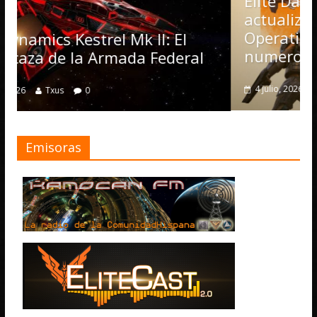
Elite Dangerous recibe la
actualización 4.4.0: llegan las
Operations, el vehículo Nomad 
: El
numerosas mejoras
ederal
4 julio, 2026
Txus
0
Emisoras