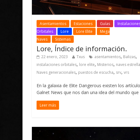
Asentamientos
Estaciones
Guías
Instalacione
Orbitales
Lore
Lore Elite
Mega
Naves
Sistemas
Lore, Índice de información.
,
,
22 enero, 2023
Txus
asentamientos
Balizas
,
,
,
instalaciones orbitales
lore elite
Misterios
naves estrell
,
,
,
Naves generacionales
puestos de escucha
srv
vrs
En la galaxia de Elite Dangerous existen los artícul
Galnet News que nos dan una idea del mundo que
Leer más