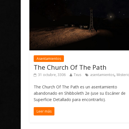
Asentamientos
The Church Of The Path
,
31 octubre, 3306
Txus
asentamientos
Misteri
The Church Of The Path es un asentamiento
abandonado en Shibboleth 2e (use su Escáner de
Superficie Detallado para encontrarlo).
Leer más