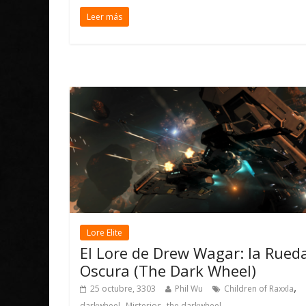
Leer más
Lore Elite
El Lore de Drew Wagar: la Rued
Oscura (The Dark Wheel)
,
25 octubre, 3303
Phil Wu
Children of Raxxla
,
,
darkwheel
Misterios
the darkwheel