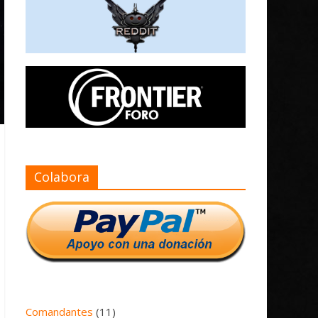
Colabora
Comandantes
(11)