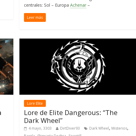
centrales: Sol – Europa
Achenar
–
Leer más
Lore Elite
a
Lore de Elite Dangerous: “The
Dark Wheel”
,
,
4 mayo, 3303
DirtDiver93
Dark Wheel
Misterios
,
,
Raxxla
Shinrarta Dezhra
Soontill