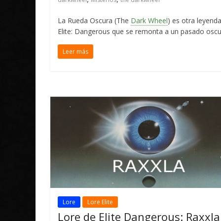
La Rueda Oscura (The
Dark Wheel
) es otra leyend
Elite: Dangerous que se remonta a un pasado oscu
Leer más
Lore
Lore Elite
Lore de Elite Dangerous: Raxxla