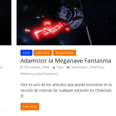
Lore
Lore Elite
Mega Naves
Adamstor la Meganave Fantasma
,
,
os
30 octubre, 3306
Txus
adamastor
chukchan
,
Misterios
nave fantasma
Este es uno de los artículos que puede encontrar en la
sección de noticias de cualquier estación en Chukchan.
El
Leer más