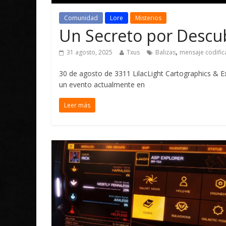
Comunidad
Lore
Misterios
Un Secreto por Descub
,
31 agosto, 2025
Txus
Balizas
mensaje codifi
30 de agosto de 3311 LilacLight Cartographics & Ex
un evento actualmente en
Leer más