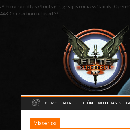
/* Error on https://fonts.googleapis.com/css?family=Open+
443: Connection refused */
HOME
INTRODUCCIÓN
NOTICIAS
G
Misterios