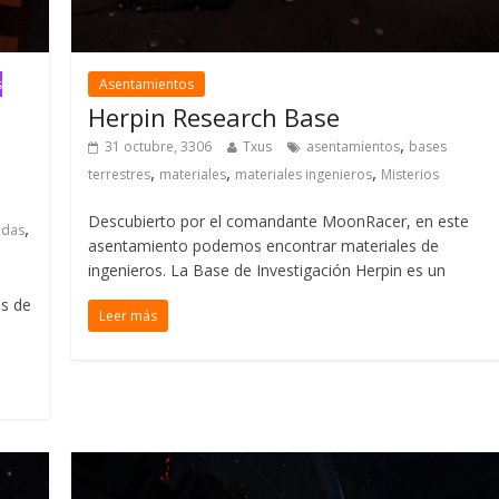
s
Asentamientos
Herpin Research Base
,
31 octubre, 3306
Txus
asentamientos
bases
,
,
,
terrestres
materiales
materiales ingenieros
Misterios
Descubierto por el comandante MoonRacer, en este
,
adas
asentamiento podemos encontrar materiales de
ingenieros. La Base de Investigación Herpin es un
os de
Leer más