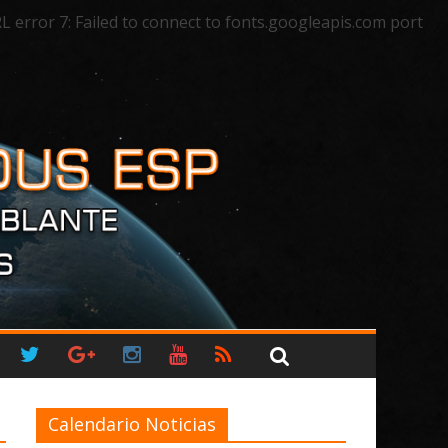
rror 7: Failed to connect to fonts.googleapis.com port
Calendario Noticias