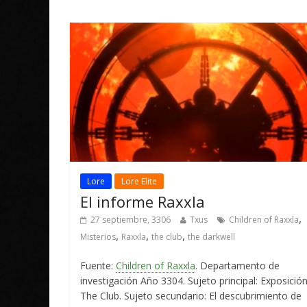
Lore
Lore Elite
El informe Raxxla
,
27 septiembre, 3306
Txus
Children of Raxxla
,
,
,
Misterios
Raxxla
the club
the darkwell
Fuente:
Children of Raxxla
. Departamento de
investigación Año 3304. Sujeto principal: Exposició
The Club. Sujeto secundario: El descubrimiento de