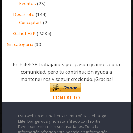
Eventos
(28)
Desarrollo
(144)
Conceptart
(2)
Galnet ESP
(2.285)
Sin categoría
(30)
En EliteESP trabajamos por pasión y amor a una
comunidad, pero tu contribución ayuda a
mantenernos y seguir creciendo. ¡Gracias!
CONTACTO
Esta web no es una herramienta oficial del juego
Elite: Dangerous y no está afiliado con Frontier
Developments ni con sus asociados. Toda la
información ofrecida está basada en información