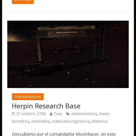
Asentamientos
Herpin Research Base
,
31 octubre, 3306
Txus
asentamientos
bases
,
,
,
terrestres
materiales
materiales ingenieros
Misterios
Descubierto por el comandante MoonRacer, en este