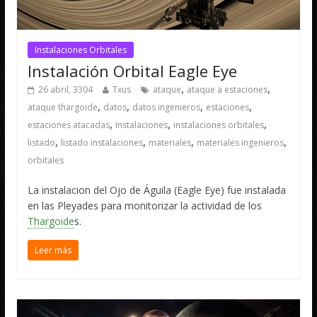
Instalaciones Orbitales
Instalación Orbital Eagle Eye
,
,
26 abril, 3304
Txus
ataque
ataque a estaciones
,
,
,
,
ataque thargoide
datos
datos ingenieros
estaciones
,
,
,
estaciones atacadas
Instalaciones
instalaciones orbitales
,
,
,
,
listado
listado instalaciones
materiales
materiales ingenieros
orbitales
La instalacion del Ojo de Águila (Eagle Eye) fue instalada
en las Pleyades para monitorizar la actividad de los
Thargoide
s.
Leer más