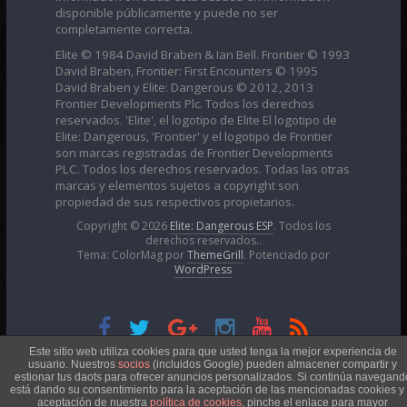
disponible públicamente y puede no ser
completamente correcta.
Elite © 1984 David Braben & Ian Bell. Frontier © 1993
David Braben, Frontier: First Encounters © 1995
David Braben y Elite: Dangerous © 2012, 2013
Frontier Developments Plc. Todos los derechos
reservados. 'Elite', el logotipo de Elite El logotipo de
Elite: Dangerous, 'Frontier' y el logotipo de Frontier
son marcas registradas de Frontier Developments
PLC. Todos los derechos reservados. Todas las otras
marcas y elementos sujetos a copyright son
propiedad de sus respectivos propietarios.
Copyright © 2026
Elite: Dangerous ESP
. Todos los
derechos reservados..
Tema: ColorMag por
ThemeGrill
. Potenciado por
WordPress
Esta obra está bajo una
Licencia Creative Commons
Este sitio web utiliza cookies para que usted tenga la mejor experiencia de
usuario. Nuestros
socios
(incluidos Google) pueden almacener compartir y
estionar tus daots para ofrecer anuncios personalizados. Si continúa navegand
está dando su consentimiento para la aceptación de las mencionadas cookies y 
Atribución-NoComercial 4.0 Internacional
aceptación de nuestra
política de cookies
, pinche el enlace para mayor