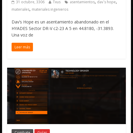
,
,
31 octubre, 3306
Txus
asentamientos
dav´s hope
,
materiales
materiales ingenieros
Dav’s Hope es un asentamiento abandonado en el
HYADES Sector DR-V c2-23 A 5 en 44.8180, -31.3893.
Una voz de
Leer más
Combate
Guías