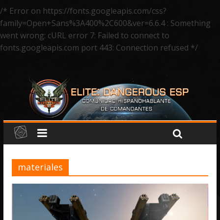
/* Error on https://fonts.googleapis.com/css?
family=Open+Sans%3A400%2C600&ver=6.6.4 : Something
went wrong: cURL error 7: Failed to connect to
fonts.googleapis.com port 443: Connection refused */
materiales