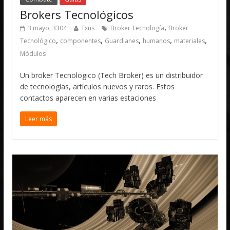
Brokers Tecnológicos
,
3 mayo, 3304
Txus
Broker Tecnología
Broker
,
,
,
,
,
Tecnológico
componentes
Guardianes
humanos
materiales
Módulos
Un broker Tecnologico (Tech Broker) es un distribuidor
de tecnologías, artículos nuevos y raros. Estos
contactos aparecen en varias estaciones
Leer más