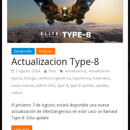
Desarrollo
Noticias
Actualizacion Type-8
,
2 agosto, 2024
Txus
actualizacion
actualizacion
,
,
,
,
,
type-8
beluga
cambios ingenieros
Ingenieros
materiales
,
,
,
,
,
naves nuevas
python mk2
type-8
type-8 update
update
vulture
El próximo 7 de Agosto estará disponible una nueva
actualización de EliteDangerous en este caso se llamará
Type-8. Esta update
Leer más