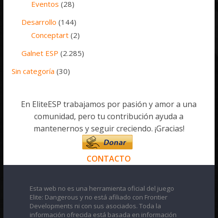
Eventos
(28)
Desarrollo
(144)
Conceptart
(2)
Galnet ESP
(2.285)
Sin categoría
(30)
En EliteESP trabajamos por pasión y amor a una
comunidad, pero tu contribución ayuda a
mantenernos y seguir creciendo. ¡Gracias!
CONTACTO
Esta web no es una herramienta oficial del juego
Elite: Dangerous y no está afiliado con Frontier
Developments ni con sus asociados. Toda la
información ofrecida está basada en información