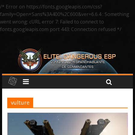
/* Error on https://fonts.googleapis.com/css?
family=Open+Sans%3A400%2C600&ver=6.6.4 : Something
went wrong: cURL error 7: Failed to connect to
fonts.googleapis.com port 443: Connection refused */
vulture