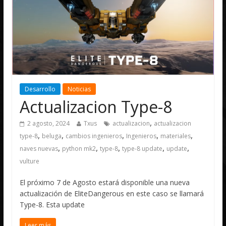
Desarrollo
Noticias
Actualizacion Type-8
,
2 agosto, 2024
Txus
actualizacion
actualizacion
,
,
,
,
,
type-8
beluga
cambios ingenieros
Ingenieros
materiales
,
,
,
,
,
naves nuevas
python mk2
type-8
type-8 update
update
vulture
El próximo 7 de Agosto estará disponible una nueva
actualización de EliteDangerous en este caso se llamará
Type-8. Esta update
Leer más