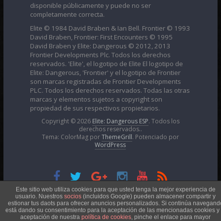
disponible públicamente y puede no ser
completamente correcta.
Elite © 1984 David Braben & Ian Bell. Frontier © 1993
David Braben, Frontier: First Encounters © 1995
David Braben y Elite: Dangerous © 2012, 2013
Frontier Developments Plc. Todos los derechos
reservados. 'Elite', el logotipo de Elite El logotipo de
Elite: Dangerous, 'Frontier' y el logotipo de Frontier
son marcas registradas de Frontier Developments
PLC. Todos los derechos reservados. Todas las otras
marcas y elementos sujetos a copyright son
propiedad de sus respectivos propietarios.
Copyright © 2026
Elite: Dangerous ESP
. Todos los
derechos reservados..
Tema: ColorMag por
ThemeGrill
. Potenciado por
WordPress
Esta obra está bajo una
Licencia Creative Commons
Este sitio web utiliza cookies para que usted tenga la mejor experiencia de
usuario. Nuestros
socios
(incluidos Google) pueden almacener compartir y
estionar tus daots para ofrecer anuncios personalizados. Si continúa navegand
está dando su consentimiento para la aceptación de las mencionadas cookies y 
Atribución-NoComercial 4.0 Internacional
aceptación de nuestra
política de cookies
, pinche el enlace para mayor