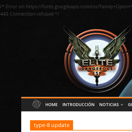
/* Error on https://fonts.googleapis.com/css?family=Open+
443: Connection refused */
HOME
INTRODUCCIÓN
NOTICIAS
G
type-8 update