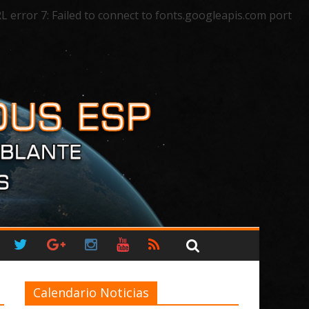
rror 7: Failed to connect to fonts.googleapis.com port
Calendario Noticias