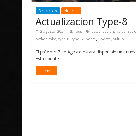
Desarrollo
Noticias
Actualizacion Type-8
,
2 agosto, 2024
Txus
actualizacion
actualizaci
,
,
,
,
python mk2
type-8
type-8 update
update
vulture
El próximo 7 de Agosto estará disponible una nuev
Esta update
Leer más