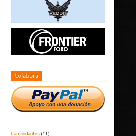
Colabora
Comandantes
(11)